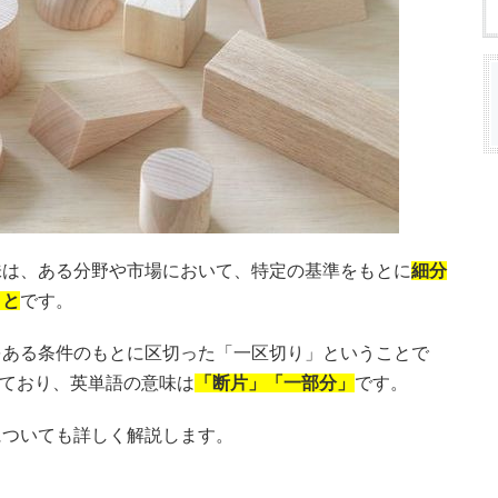
味は、ある分野や市場において、特定の基準をもとに
細分
こと
です。
をある条件のもとに区切った「一区切り」ということで
らきており、英単語の意味は
「断片」「一部分」
です。
についても詳しく解説します。