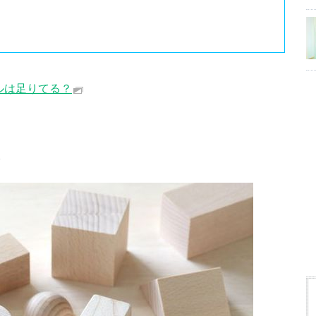
ルは足りてる？
は