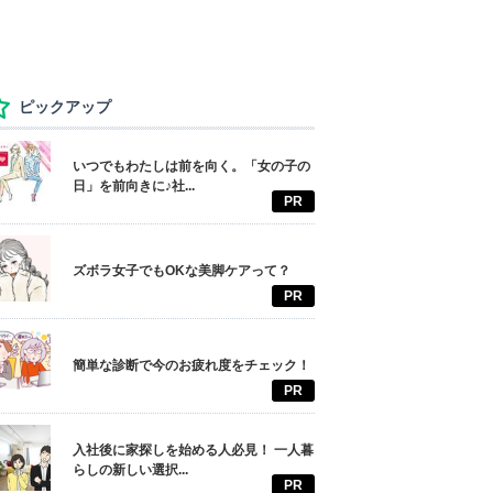
ピックアップ
いつでもわたしは前を向く。「女の子の
日」を前向きに♪社...
PR
ズボラ女子でもOKな美脚ケアって？
PR
簡単な診断で今のお疲れ度をチェック！
PR
入社後に家探しを始める人必見！ 一人暮
らしの新しい選択...
PR