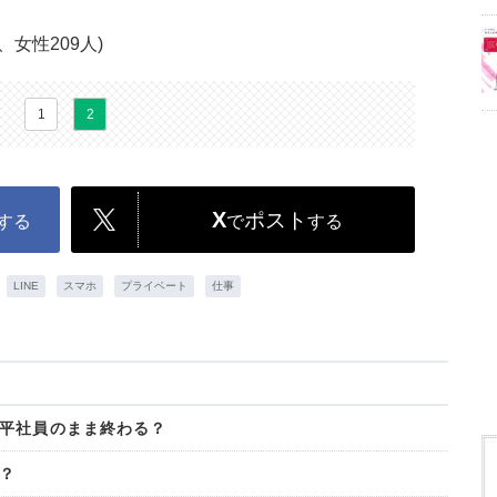
、女性209人)
1
2
X
ポスト
する
で
する
LINE
スマホ
プライベート
仕事
平社員のまま終わる？
？