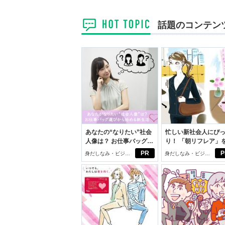
話題のコンテン
あなたの“なりたい”社会
忙しい新社会人にぴ
人像は？ お仕事バッグ選
り！ 「朝リフレア」
びから始める新生活
じめよう。しっかり
PR
P
身だしなみ・ビジネ
身だしなみ・ビジネ
イケアして24時間快
スアイテム
スアイテム