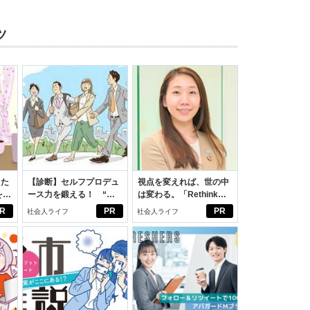
ツ
った
【診断】セルフプロデュ
視点を変えれば、世の中
をは
ース力を鍛える！ “ジ
は変わる。「Rethink
ニオ
ブン観”診断
PROJECT」がつたえた
R
PR
PR
社会人ライフ
社会人ライフ
適。
いこと。