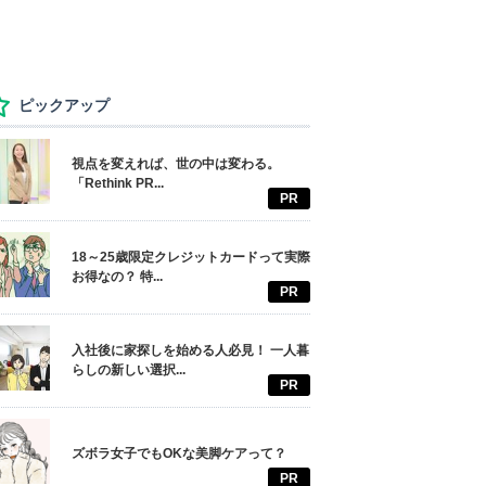
ピックアップ
視点を変えれば、世の中は変わる。
「Rethink PR...
PR
18～25歳限定クレジットカードって実際
お得なの？ 特...
PR
入社後に家探しを始める人必見！ 一人暮
らしの新しい選択...
PR
ズボラ女子でもOKな美脚ケアって？
PR