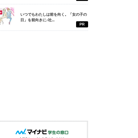
いつでもわたしは前を向く。「女の子の
日」を前向きに♪社...
PR