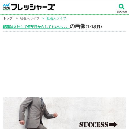
トップ
>
社会人ライフ
>
社会人ライフ
の画像
転職は入社して何年目からしてもいい...
(1/1枚目)