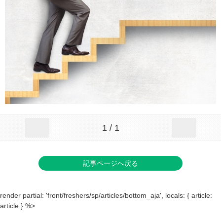
1 / 1
記事ページへ戻る
render partial: 'front/freshers/sp/articles/bottom_aja', locals: { article:
article } %>