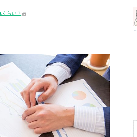
れくらい？
？