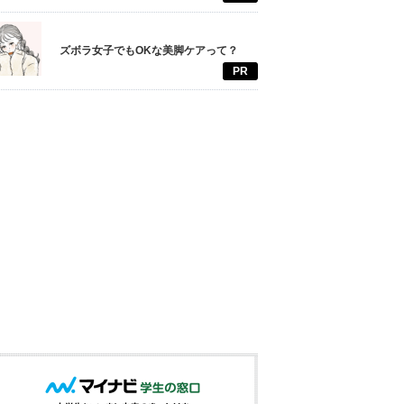
ズボラ女子でもOKな美脚ケアって？
PR