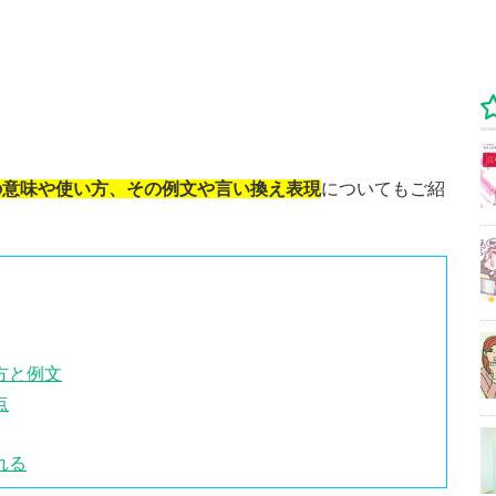
の意味や使い方、その例文や言い換え表現
についてもご紹
方と例文
点
れる