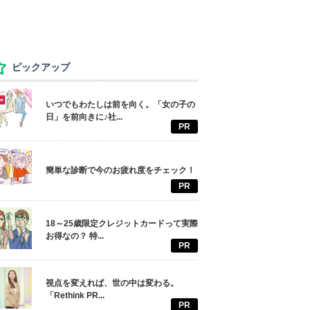
ピックアップ
いつでもわたしは前を向く。「女の子の
日」を前向きに♪社...
PR
簡単な診断で今のお疲れ度をチェック！
PR
18～25歳限定クレジットカードって実際
お得なの？ 特...
PR
視点を変えれば、世の中は変わる。
「Rethink PR...
PR