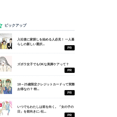
ピックアップ
入社後に家探しを始める人必見！ 一人暮
らしの新しい選択...
PR
ズボラ女子でもOKな美脚ケアって？
PR
18～25歳限定クレジットカードって実際
お得なの？ 特...
PR
いつでもわたしは前を向く。「女の子の
日」を前向きに♪社...
PR