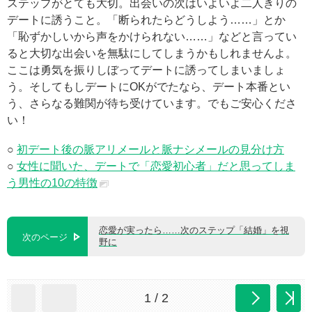
ステップがとても大切。出会いの次はいよいよ二人きりの
デートに誘うこと。「断られたらどうしよう……」とか
「恥ずかしいから声をかけられない……」などと言ってい
ると大切な出会いを無駄にしてしまうかもしれませんよ。
ここは勇気を振りしぼってデートに誘ってしまいましょ
う。そしてもしデートにOKがでたなら、デート本番とい
う、さらなる難関が待ち受けています。でもご安心くださ
い！
○
初デート後の脈アリメールと脈ナシメールの見分け方
○
女性に聞いた、デートで「恋愛初心者」だと思ってしま
う男性の10の特徴
恋愛が実ったら……次のステップ「結婚」を視
次のページ
野に
1 / 2