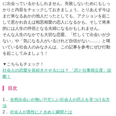
に出会っているかもしれません。失敗しないためにもしっ
かりと内容をチェックしておきましょう。とりあえず今は
まだ単なるあかの他人だったとしても、アクションを起こ
して惹かれ合えば相思相愛の恋人になるかも。そして将来
的には人生の伴侶となる夫婦になるかもしれません。
そんな人生のなかでも大切な恋愛。「忙しくて出会いが少
ない」や「気になる人がいるけれど自信がない……」と嘆
いている社会人のみなさんは、この記事を参考にぜひ行動
を起こしてみましょう！
▼こちらもチェック！
社会人の恋愛を長続きさせるには？ 「恋と仕事両立度」診
断！
目次
1．
全然出会いが無い?! 忙しい社会人が恋人を見つける方
法
2．
社会人が異性にときめく瞬間とは