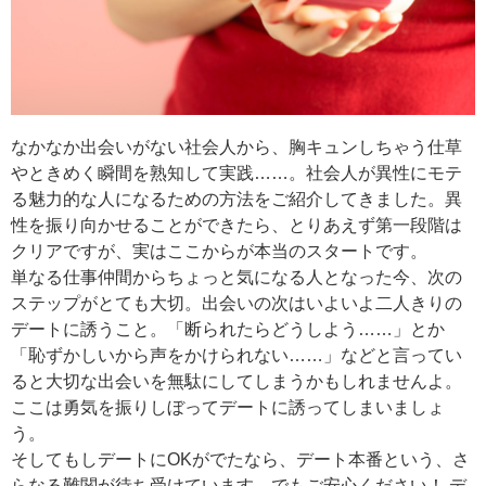
なかなか出会いがない社会人から、胸キュンしちゃう仕草
やときめく瞬間を熟知して実践……。社会人が異性にモテ
る魅力的な人になるための方法をご紹介してきました。異
性を振り向かせることができたら、とりあえず第一段階は
クリアですが、実はここからが本当のスタートです。
単なる仕事仲間からちょっと気になる人となった今、次の
ステップがとても大切。出会いの次はいよいよ二人きりの
デートに誘うこと。「断られたらどうしよう……」とか
「恥ずかしいから声をかけられない……」などと言ってい
ると大切な出会いを無駄にしてしまうかもしれませんよ。
ここは勇気を振りしぼってデートに誘ってしまいましょ
う。
そしてもしデートにOKがでたなら、デート本番という、さ
らなる難関が待ち受けています。でもご安心ください！ デ