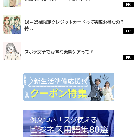
PR
18～25歳限定クレジットカードって実際お得なの？
特...
PR
ズボラ女子でもOKな美脚ケアって？
PR