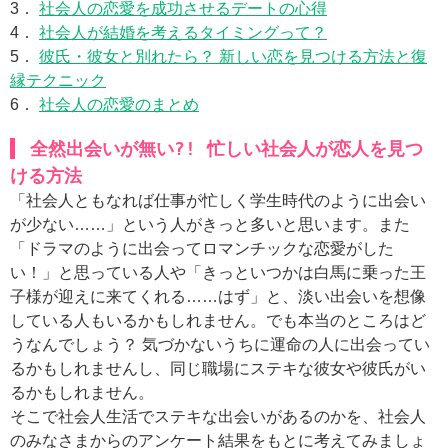
3．
社会人の恋愛を成功させるデートの心得
4．
社会人が結婚を考えるタイミングって？
5．
彼氏・彼女と別れたら？ 新しい恋を見つける方法と復
縁テクニック
6．
社会人の恋愛のまとめ
全然出会いが無い?! 忙しい社会人が恋人を見つ
ける方法
「社会人ともなれば仕事が忙しく学生時代のように出会い
が少ない……」という人がきっと多いと思います。また
「ドラマのように出会ってロマンチックな恋愛がした
い！」と思っている人や「きっといつかは白馬に乗った王
子様が迎えに来てくれる……はず」と、淡い出会いを想像
している人もいるかもしれません。でも本当のところはど
うなんでしょう？ 気づかないうちに運命の人に出会ってい
るかもしれませんし、同じ職場にステキな彼女や彼氏がい
るかもしれません。
そこで社会人生活でステキな出会いがあるのかを、社会人
のみなさまからのアンケート結果をもとに考えてみましょ