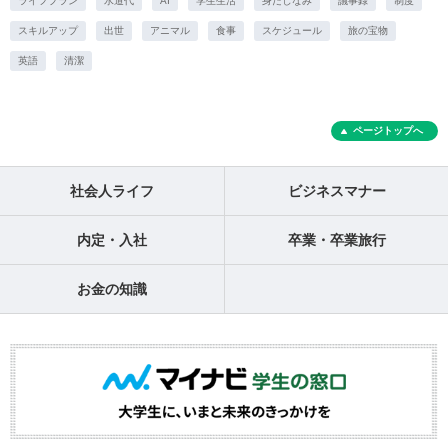
ライフプラン
水道代
AI
学生生活
身だしなみ
議事録
制度
スキルアップ
出世
アニマル
食事
スケジュール
旅の宝物
英語
清潔
ページトップへ
社会人ライフ
ビジネスマナー
内定・入社
卒業・卒業旅行
お金の知識