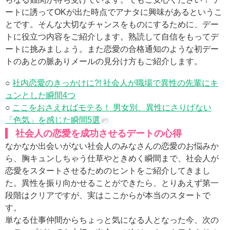
ートに誘ってOKが出た時点でアナタに興味があるというこ
とです。そんな大切なチャンスをものにするために、デー
トに役立つ内容をご紹介します。熟読して自信をもってデ
ートに挑みましょう。また恋愛の合格通知のような初デー
トのあとの脈ありメールの見分け方もご紹介します。
○
社内恋愛のきっかけに?! 社会人が職場で異性の先輩にキ
ュンとした瞬間4つ
○
ここをおさえればモテる！ 男女別、異性にさりげない
「色気」を感じた瞬間5選
社会人の恋愛を成功させるデートの心得
なかなか出会いがない社会人のみなさんの恋愛のお悩みか
ら、胸キュンしちゃう仕草やときめく瞬間まで、社会人が
恋愛をスタートさせるためのヒントをご紹介してきまし
た。異性を振り向かせることができたら、とりあえず第一
段階はクリアですが、実はここからが本当のスタートで
す。
単なる仕事仲間からちょっと気になる人となった今、次の