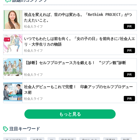
視点を変えれば、世の中は変わる。「Rethink PROJECT」がつ
たえたいこと。
社会人ライフ
PR
いつでもわたしは前を向く。「女の子の日」を前向きに♪社会人エ
リ・大学生リカの物語
社会人ライフ
PR
【診断】セルフプロデュース力を鍛える！ “ジブン観”診断
社会人ライフ
PR
社会人デビューもこれで完璧！ 印象アップのセルフプロデュー
ス術
社会人ライフ
PR
もっと見る
注目キーワード