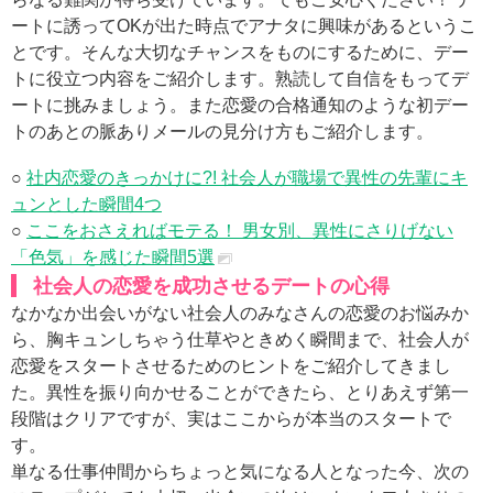
ートに誘ってOKが出た時点でアナタに興味があるというこ
とです。そんな大切なチャンスをものにするために、デー
トに役立つ内容をご紹介します。熟読して自信をもってデ
ートに挑みましょう。また恋愛の合格通知のような初デー
トのあとの脈ありメールの見分け方もご紹介します。
○
社内恋愛のきっかけに?! 社会人が職場で異性の先輩にキ
ュンとした瞬間4つ
○
ここをおさえればモテる！ 男女別、異性にさりげない
「色気」を感じた瞬間5選
社会人の恋愛を成功させるデートの心得
なかなか出会いがない社会人のみなさんの恋愛のお悩みか
ら、胸キュンしちゃう仕草やときめく瞬間まで、社会人が
恋愛をスタートさせるためのヒントをご紹介してきまし
た。異性を振り向かせることができたら、とりあえず第一
段階はクリアですが、実はここからが本当のスタートで
す。
単なる仕事仲間からちょっと気になる人となった今、次の