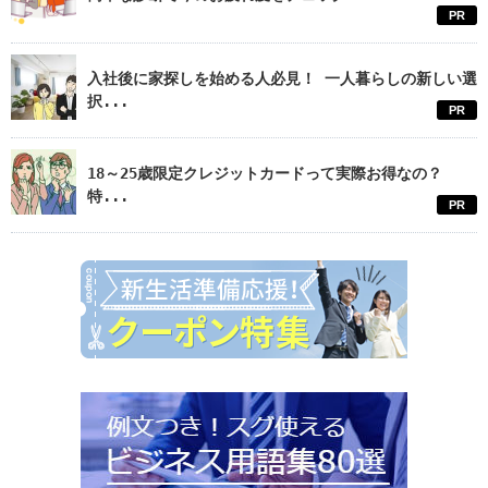
PR
入社後に家探しを始める人必見！ 一人暮らしの新しい選
択...
PR
18～25歳限定クレジットカードって実際お得なの？
特...
PR