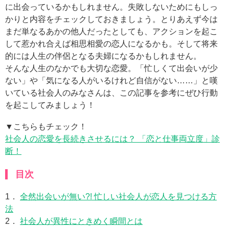
に出会っているかもしれません。失敗しないためにもしっ
かりと内容をチェックしておきましょう。とりあえず今は
まだ単なるあかの他人だったとしても、アクションを起こ
して惹かれ合えば相思相愛の恋人になるかも。そして将来
的には人生の伴侶となる夫婦になるかもしれません。
そんな人生のなかでも大切な恋愛。「忙しくて出会いが少
ない」や「気になる人がいるけれど自信がない……」と嘆
いている社会人のみなさんは、この記事を参考にぜひ行動
を起こしてみましょう！
▼こちらもチェック！
社会人の恋愛を長続きさせるには？ 「恋と仕事両立度」診
断！
目次
1．
全然出会いが無い?! 忙しい社会人が恋人を見つける方
法
2．
社会人が異性にときめく瞬間とは