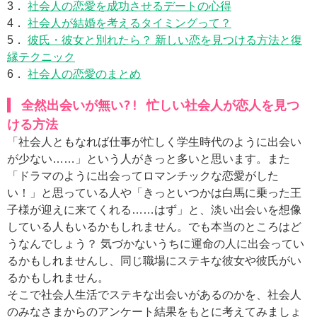
3．
社会人の恋愛を成功させるデートの心得
4．
社会人が結婚を考えるタイミングって？
5．
彼氏・彼女と別れたら？ 新しい恋を見つける方法と復
縁テクニック
6．
社会人の恋愛のまとめ
全然出会いが無い?! 忙しい社会人が恋人を見つ
ける方法
「社会人ともなれば仕事が忙しく学生時代のように出会い
が少ない……」という人がきっと多いと思います。また
「ドラマのように出会ってロマンチックな恋愛がした
い！」と思っている人や「きっといつかは白馬に乗った王
子様が迎えに来てくれる……はず」と、淡い出会いを想像
している人もいるかもしれません。でも本当のところはど
うなんでしょう？ 気づかないうちに運命の人に出会ってい
るかもしれませんし、同じ職場にステキな彼女や彼氏がい
るかもしれません。
そこで社会人生活でステキな出会いがあるのかを、社会人
のみなさまからのアンケート結果をもとに考えてみましょ