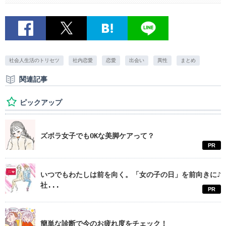
社会人生活のトリセツ
社内恋愛
恋愛
出会い
異性
まとめ
関連記事
ピックアップ
ズボラ女子でもOKな美脚ケアって？
PR
いつでもわたしは前を向く。「女の子の日」を前向きに♪
社...
PR
簡単な診断で今のお疲れ度をチェック！