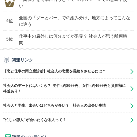
い...
全国の「グーとパー」での組み分け、地方によってこんな
4位
に違う
仕事中の席外しは何分までが限界？ 社会人が思う離席時
5位
間...
関連リンク
【恋と仕事の両立度診断】社会人の恋愛を長続きさせるには？
社会人のデート代はいくら？ 男性→約8000円、女性→約4000円と負担額に
格差あり！
社会人と学生、出会いはどちらが多い？ 社会人の出会い事情
"忙しい恋人"が会いたくなる人って？
話題のコンテンツ