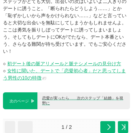
ステップがとても大切。出会いの次はいよいよ二人きりの
デートに誘うこと。「断られたらどうしよう……」とか
「恥ずかしいから声をかけられない……」などと言ってい
ると大切な出会いを無駄にしてしまうかもしれませんよ。
ここは勇気を振りしぼってデートに誘ってしまいましょ
う。そしてもしデートにOKがでたなら、デート本番とい
う、さらなる難関が待ち受けています。でもご安心くださ
い！
○
初デート後の脈アリメールと脈ナシメールの見分け方
○
女性に聞いた、デートで「恋愛初心者」だと思ってしま
う男性の10の特徴
恋愛が実ったら……次のステップ「結婚」を視
次のページ
野に
1 / 2