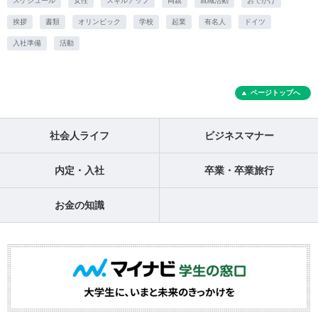
スケジュール
女性
スキルアップ
両親
就職活動
おでかけ
挨拶
書類
オリンピック
学校
起業
有名人
ドイツ
入社準備
活動
ページトップへ
社会人ライフ
ビジネスマナー
内定・入社
卒業・卒業旅行
お金の知識