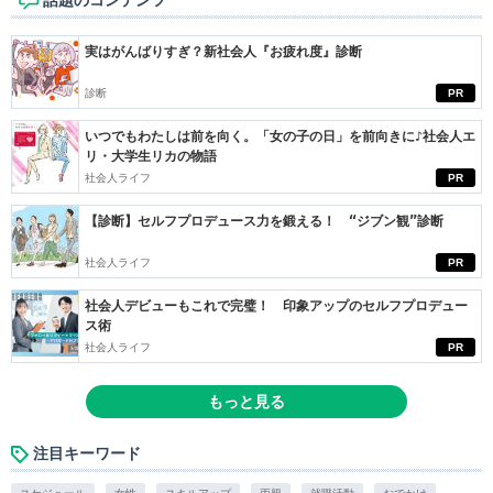
実はがんばりすぎ？新社会人『お疲れ度』診断
診断
PR
いつでもわたしは前を向く。「女の子の日」を前向きに♪社会人エ
リ・大学生リカの物語
社会人ライフ
PR
【診断】セルフプロデュース力を鍛える！ “ジブン観”診断
社会人ライフ
PR
社会人デビューもこれで完璧！ 印象アップのセルフプロデュー
ス術
社会人ライフ
PR
もっと見る
注目キーワード