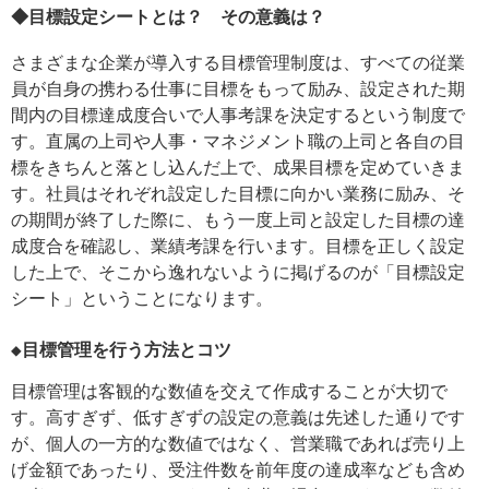
◆目標設定シートとは？ その意義は？
さまざまな企業が導入する目標管理制度は、すべての従業
員が自身の携わる仕事に目標をもって励み、設定された期
間内の目標達成度合いで人事考課を決定するという制度で
す。直属の上司や人事・マネジメント職の上司と各自の目
標をきちんと落とし込んだ上で、成果目標を定めていきま
す。社員はそれぞれ設定した目標に向かい業務に励み、そ
の期間が終了した際に、もう一度上司と設定した目標の達
成度合を確認し、業績考課を行います。目標を正しく設定
した上で、そこから逸れないように掲げるのが「目標設定
シート」ということになります。
◆目標管理を行う方法とコツ
目標管理は客観的な数値を交えて作成することが大切で
す。高すぎず、低すぎずの設定の意義は先述した通りです
が、個人の一方的な数値ではなく、営業職であれば売り上
げ金額であったり、受注件数を前年度の達成率なども含め