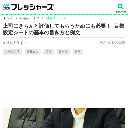
トップ
>
社会人ライフ
>
社会人ライフ
上司にきちんと評価してもらうためにも必要！ 目標
設定シートの基本の書き方と例文
更新:2017/06/09
社会人ライフ
社会人生活
新社会人
目標
書き方
仕事