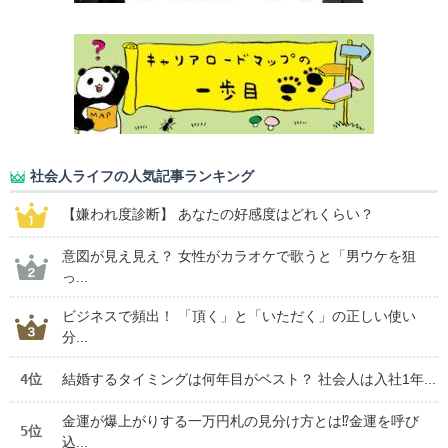
社会人ライフの人気記事ランキング
【嫌われ度診断】 あなたの好感度はどれくらい？
意図が見え見え？ 女性がカラオケで歌うと「男ウケを狙
っ...
ビジネスで頻出！ 「頂く」と「いただく」の正しい使い
分...
4位
結婚するタイミングは何年目がベスト？ 社会人は入社1年...
金運が爆上がりする一万円札の見分け方とは⁉金運を呼び
5位
込...