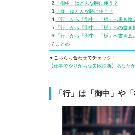
2.
「御中」はどんな時に使う？
3.
「様」はどんな時に使う？
4.
「行」から「御中」「様」へ書き換
5.
「行」から「御中」「様」への書き
6.
「行」から「御中」「様」へ書き直
7.
まとめ
▼こちらも合わせてチェック！
【仕事でやりがちな失敗診断】あなた
「行」は「御中」や「