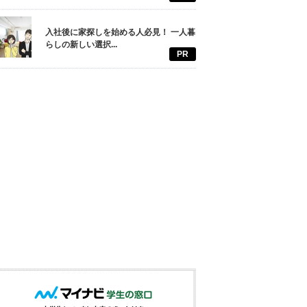
入社後に家探しを始める人必見！ 一人暮
らしの新しい選択...
PR