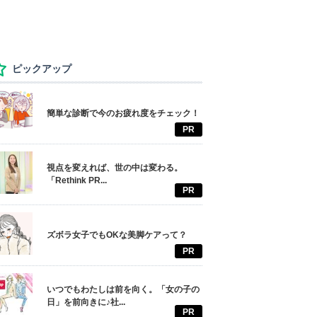
ピックアップ
簡単な診断で今のお疲れ度をチェック！
PR
視点を変えれば、世の中は変わる。
「Rethink PR...
PR
ズボラ女子でもOKな美脚ケアって？
PR
いつでもわたしは前を向く。「女の子の
日」を前向きに♪社...
PR