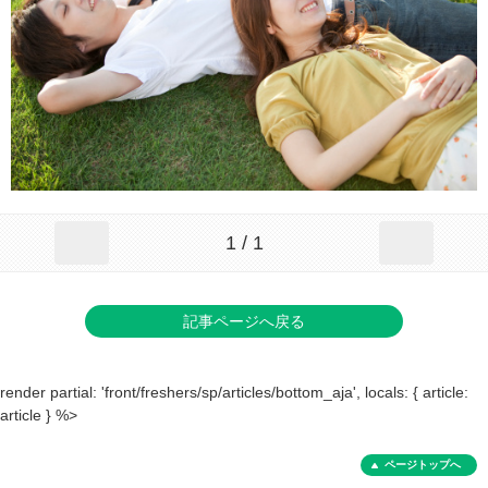
1 / 1
記事ページへ戻る
render partial: 'front/freshers/sp/articles/bottom_aja', locals: { article:
article } %>
ページトップへ