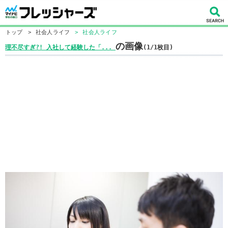
トップ
>
社会人ライフ
>
社会人ライフ
の画像
理不尽すぎ?! 入社して経験した「...
(1/1枚目)