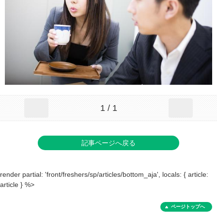
1 / 1
記事ページへ戻る
render partial: 'front/freshers/sp/articles/bottom_aja', locals: { article:
article } %>
ページトップへ