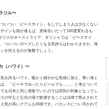
ラジル〜
、ついつい「ピースサイン」をしてしまう人は少なくない
サインも国が違えば、意味合いだって180度変わるも
ギリスやオーストラリア、ギリシャでは「ピースサイ
す。ついついポーズしたくなる気持ちはわかりますが、海
インを控えるのが無難でしょう。
カ（ハワイ）〜
人気を誇るハワイ。暖かく穏やかな気候に加え、青い海と
れば、「ビーチでゆったりビールでも……」と考えついて
こでも日本と同じ感覚でいたのでは罰則の対象となってし
バスの中など公共の場で飲酒することは法律で禁止されて
も人気が高いグアムも同様です。バカンスについ浮かれて