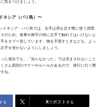
うに気をつけましょう。
ドネシア（バリ島）〜
ンドネシア・バリ島では、左手は用を足す際に使う習慣
。そのため、食事や握手の時に左手で触れてはいけないよ
左手をタブー視しています。物を手渡すときなども、よっ
は左手を使わないようにしましょう。
まった場合でも、「知らなかった」では済まされないこと
たくさん国別のマナーやルールがあるので、旅行に行く際
ですね。
X
ポスト
する
で
する