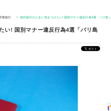
卒業旅行
>
海外旅行のときに気をつけたい! 国別マナー違反行為4選「バリ島→
い! 国別マナー違反行為4選「バリ島