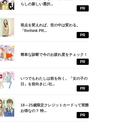
らしの新しい選択...
PR
視点を変えれば、世の中は変わる。
「Rethink PR...
PR
簡単な診断で今のお疲れ度をチェック！
PR
いつでもわたしは前を向く。「女の子の
日」を前向きに♪社...
PR
18～25歳限定クレジットカードって実際
お得なの？ 特...
PR