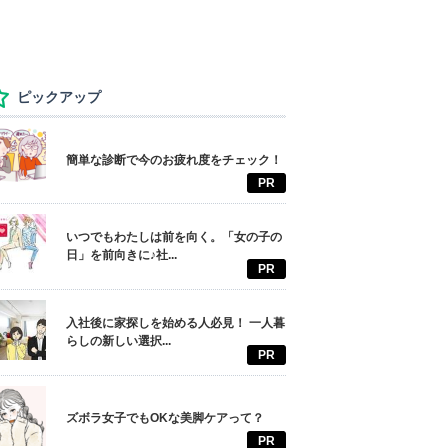
ピックアップ
簡単な診断で今のお疲れ度をチェック！
PR
いつでもわたしは前を向く。「女の子の
日」を前向きに♪社...
PR
入社後に家探しを始める人必見！ 一人暮
らしの新しい選択...
PR
ズボラ女子でもOKな美脚ケアって？
PR