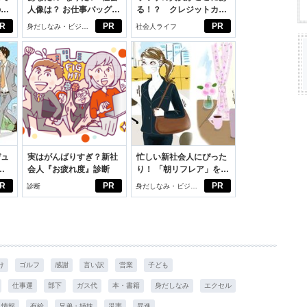
のセ
人像は？ お仕事バッグ選
る！？ クレジットカー
びから始める新生活
ドの都市伝説
R
PR
PR
身だしなみ・ビジネ
社会人ライフ
スアイテム
デュ
実はがんばりすぎ？新社
忙しい新社会人にぴった
ジ
会人『お疲れ度』診断
り！ 「朝リフレア」をは
じめよう。しっかりニオ
R
PR
PR
診断
身だしなみ・ビジネ
イケアして24時間快適。
スアイテム
け
ゴルフ
感謝
言い訳
営業
子ども
仕事運
部下
ガス代
本・書籍
身だしなみ
エクセル
情報
有給
兄弟・姉妹
災害
昇進