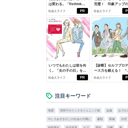
は変わる。「Rethink
完璧！ 印象アップ
PROJECT」がつたえた
ルフプロデュース術
PR
P
社会人ライフ
社会人ライフ
いこと。
いつでもわたしは前を向
【診断】セルフプロ
く。「女の子の日」を前
ース力を鍛える！ “
向きに♪社会人エリ・大
ブン観”診断
PR
P
社会人ライフ
社会人ライフ
学生リカの物語
注目キーワード
地震
窪咲子のインスタジェニック旅
会議
おでか
やしろあずきのこの社会の片隅に
書類
研修
出世
福利厚生
内定辞退
ケア
異性
診断
曲