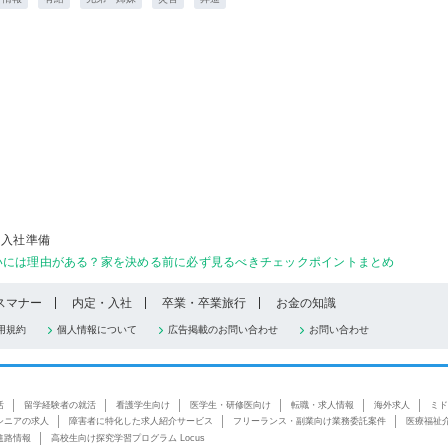
入社準備
いには理由がある？家を決める前に必ず見るべきチェックポイントまとめ
スマナー
内定・入社
卒業・卒業旅行
お金の知識
用規約
個人情報について
広告掲載のお問い合わせ
お問い合わせ
活
留学経験者の就活
看護学生向け
医学生・研修医向け
転職・求人情報
海外求人
ミド
シニアの求人
障害者に特化した求人紹介サービス
フリーランス・副業向け業務委託案件
医療福祉
進路情報
高校生向け探究学習プログラム Locus