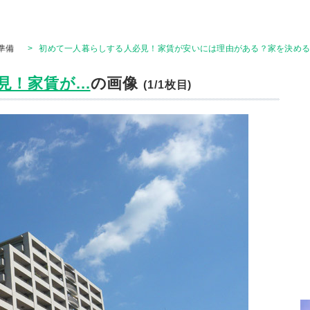
準備
>
初めて一人暮らしする人必見！家賃が安いには理由がある？家を決め
！家賃が...
の画像
(1/1枚目)