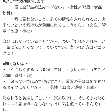
■少しずつお願いします
・「一度に全部詰め込みすぎない」（女性／33歳／食品・
飲料）
・「一気に言わないこと。多くの情報を入れられると、出
来ないという気持ちが前面に出てしまうから」（女性／32
歳／医療・福祉）
自分はわかっていることだから、つい「あれもこれも」と
一気に伝えたくなってしまいますが、言われた方はパニッ
クに！
■怖くないよ～
・「やさしくする……萎縮してほしくないから」（男性／
32歳／商社・卸）
・「怒らないでほめて伸ばすこと。最近の子はほめて伸び
るタイプばかりだから」（男性／31歳／運輸・倉庫）
叱られると萎縮してしまい、実力以下に。そしてまた叱ら
れ……の悪循環にならないように気を使っているんです
ね。