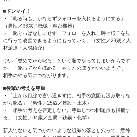
■ドンマイ！
・「叱る時も、かならずフォローを入れるようにする」
（男性／33歳／機械・精密機器）
・「叱りっぱなしにせず、フォローを入れ、時々様子を見
に行って改善できるようにもっていく」（女性／28歳／人
材派遣・人材紹介）
つい「誉めてから叱る」という順でやってしまいがちです
が、「叱ってからほめる」やり方のほうがいいようです。
相手のやる気につながります。
■後輩の考えを尊重
・「上から目線で言い過ぎずに、相手の意図も汲み取りな
がら叱る」（男性／25歳／建設・土木）
・「相手の考えを否定しない。尊重しつつ問題点も指摘す
る」（女性／34歳／金属・鉄鋼・化学）
新人でないと気づかないような組織の落とし穴って、意外