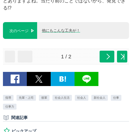
とありますよね。当たり前のことではないから、発見でき
る!?
他にもこんな工夫が！
次のページ
1 / 2
指導
先輩・上司
後輩
社会人生活
社会人
新社会人
仕事
仕事力
関連記事
ピックアップ