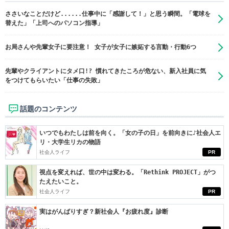
ささいなことだけど......仕事中に「感謝して！」と思う瞬間。「電球を
替えた」「上司へのパソコン指導」
お局さんや先輩女子に要注意！ 女子が女子に嫉妬する言動・行動6つ
先輩やクライアントにタメ口!? 慣れてきたころが危ない、新入社員に気
をつけてもらいたい「仕事の失敗」
話題のコンテンツ
いつでもわたしは前を向く。「女の子の日」を前向きに♪社会人エ
リ・大学生リカの物語
社会人ライフ
PR
視点を変えれば、世の中は変わる。「Rethink PROJECT」がつ
たえたいこと。
社会人ライフ
PR
実はがんばりすぎ？新社会人『お疲れ度』診断