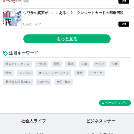
診断
PR
ウワサの真実がここにある！？ クレジットカードの都市伝説
社会人ライフ
PR
もっと見る
注目キーワード
週末アドレセンス
公務員
新卒
睡眠
失敗
オタク
文化
憧れ
メンタル
オフィスファッション
連絡
イライラ
新社会人白書2017
PayPay
免許･資格
ページトップへ
社会人ライフ
ビジネスマナー