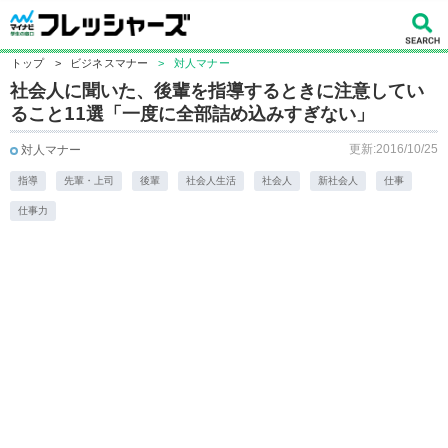
トップ
>
ビジネスマナー
>
対人マナー
社会人に聞いた、後輩を指導するときに注意してい
ること11選「一度に全部詰め込みすぎない」
更新:2016/10/25
対人マナー
指導
先輩・上司
後輩
社会人生活
社会人
新社会人
仕事
仕事力