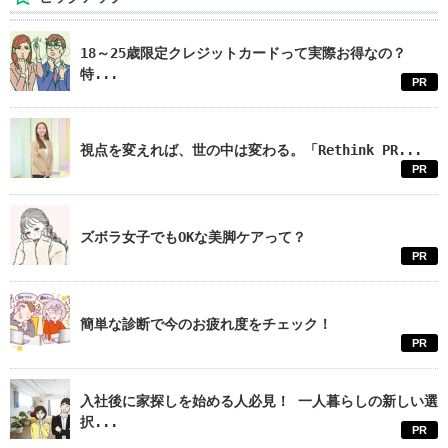
18～25歳限定クレジットカードって実際お得なの？
特...
PR
視点を変えれば、世の中は変わる。「Rethink PR...
PR
ズボラ女子でもOKな美脚ケアって？
PR
簡単な診断で今のお疲れ度をチェック！
PR
入社後に家探しを始める人必見！ 一人暮らしの新しい選
択...
PR