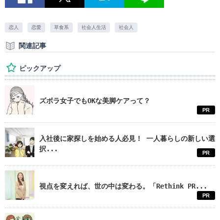
恋人
恋愛
草食系
社会人生活
社会人
関連記事
ピックアップ
ズボラ女子でもOKな美脚ケアって？
PR
入社後に家探しを始める人必見！ 一人暮らしの新しい選
択...
PR
視点を変えれば、世の中は変わる。「Rethink PR...
PR