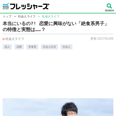
トップ
>
社会人ライフ
>
社会人ライフ
本当にいるの?! 恋愛に興味がない「絶食系男子」
の特徴と実態は……？
更新:2017/01/06
社会人ライフ
恋人
恋愛
草食系
社会人生活
社会人