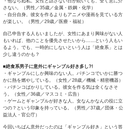
・他ならぬ私。女性と話さない日が続いても、全く意に介
さない。（男性／35歳／金属・鉄鋼・化学）
・自分自身。彼女を作るよりもアニメや漫画を見ている方
が楽しい。（男性／29歳／医療・福祉）
自己申告する人もいましたが、女性にあまり興味がない人
もいれば、他のことを優先させたいから……という人もい
るよう。でも、一時的にしないという人は「絶食系」とは
少し違うのかも？
■絶食系男子に意外にギャンブル好き多し?!
・ギャンブルにしか興味のない人。パチンコでいかに勝つ
かに熱を燃やしている。（女性／28歳／機械・精密機器）
・パチンコばかりしている。彼女を作る気は全くなさそ
う。（女性／36歳／マスコミ・広告）
・ゲームとギャンブルが好きな人。女なんかなんの役に立
つの？という印象を持っている。（男性／37歳／団体・公
益法人・官公庁）
今回いちばん意外だったのは「ギャンブル好き」という答