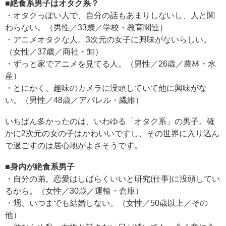
■絶食系男子はオタク系？
・オタクっぽい人で、自分の話もあまりしないし、人と関
わらない。（男性／33歳／学校・教育関連）
・アニメオタクな人。3次元の女子に興味がないらしい。
（女性／37歳／商社・卸）
・ずっと家でアニメを見てる人。（男性／26歳／農林・水
産）
・とにかく、趣味のカメラに没頭していて他に興味がな
い。（男性／48歳／アパレル・繊維）
いちばん多かったのは、いわゆる「オタク系」の男子。確
かに2次元の女の子はかわいいですし、その世界に入り込ん
で過ごすのは居心地がよさそうです。
■身内が絶食系男子
・自分の弟。恋愛はしばらくいいと研究(仕事)に没頭してい
るから。（女性／30歳／運輸・倉庫）
・甥、いつまでも結婚しない。（女性／50歳以上／その
他）