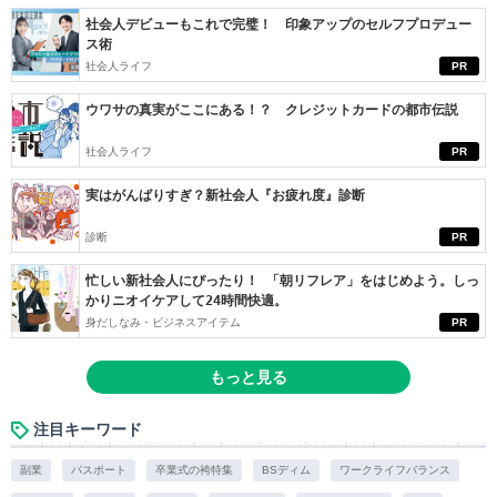
社会人デビューもこれで完璧！ 印象アップのセルフプロデュー
ス術
社会人ライフ
PR
ウワサの真実がここにある！？ クレジットカードの都市伝説
社会人ライフ
PR
実はがんばりすぎ？新社会人『お疲れ度』診断
診断
PR
忙しい新社会人にぴったり！ 「朝リフレア」をはじめよう。しっ
かりニオイケアして24時間快適。
身だしなみ・ビジネスアイテム
PR
もっと見る
注目キーワード
副業
パスポート
卒業式の袴特集
BSディム
ワークライフバランス