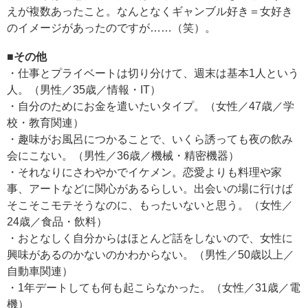
えが複数あったこと。なんとなくギャンブル好き＝女好き
のイメージがあったのですが……（笑）。
■その他
・仕事とプライベートは切り分けて、週末は基本1人という
人。（男性／35歳／情報・IT）
・自分のためにお金を遣いたいタイプ。（女性／47歳／学
校・教育関連）
・趣味がお風呂につかることで、いくら誘っても夜の飲み
会にこない。（男性／36歳／機械・精密機器）
・それなりにさわやかでイケメン。恋愛よりも料理や家
事、アートなどに関心があるらしい。出会いの場に行けば
そこそこモテそうなのに、もったいないと思う。（女性／
24歳／食品・飲料）
・おとなしく自分からはほとんど話をしないので、女性に
興味があるのかないのかわからない。（男性／50歳以上／
自動車関連）
・1年デートしても何も起こらなかった。（女性／31歳／電
機）