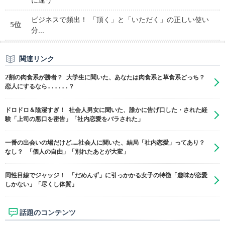
に違う
ビジネスで頻出！ 「頂く」と「いただく」の正しい使い
5位
分...
関連リンク
2割の肉食系が勝者？ 大学生に聞いた、あなたは肉食系と草食系どっち？
恋人にするなら......？
ドロドロ＆陰湿すぎ！ 社会人男女に聞いた、誰かに告げ口した・された経
験「上司の悪口を密告」「社内恋愛をバラされた」
一番の出会いの場だけど……社会人に聞いた、結局「社内恋愛」ってあり？
なし？ 「個人の自由」「別れたあとが大変」
同性目線でジャッジ！ 「だめんず」に引っかかる女子の特徴「趣味が恋愛
しかない」「尽くし体質」
話題のコンテンツ