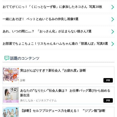
おててがくにっ！「くにっとなーず祭」に参加したネコさん 写真10枚
一緒にあそぼ！ ペットとぬいぐるみの仲良し画像9選
あれ、いつの間に……？ 「おっさん化」が止まらない猫さん7選
お部屋でちょこちょこ！リスちゃん＆ハムちゃん達の「部屋んぽ」写真8選
話題のコンテンツ
実はがんばりすぎ？新社会人『お疲れ度』診断
診断
PR
あなたの“なりたい”社会人像は？ お仕事バッグ選びから始める
新生活
身だしなみ・ビジネスアイテム
PR
【診断】セルフプロデュース力を鍛える！ “ジブン観”診断