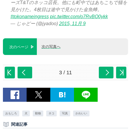
ーズT&Tのネッコ店長。他にも町中ではあちこちで猫を
見かけた。4枚目は途中で見かけた金魚蜂。
#tokonameingress
pic.twitter.com/o7RvBO0ykk
— じゃどー (@jyadoo)
2015, 11月 9
次の写真へ
次のページ
3 / 11
おもしろ
犬
動物
ネコ
写真
かわいい
関連記事