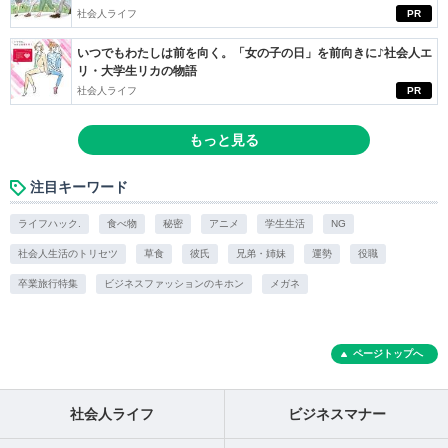
社会人ライフ
PR
いつでもわたしは前を向く。「女の子の日」を前向きに♪社会人エ
リ・大学生リカの物語
社会人ライフ
PR
もっと見る
注目キーワード
ライフハック.
食べ物
秘密
アニメ
学生生活
NG
社会人生活のトリセツ
草食
彼氏
兄弟・姉妹
運勢
役職
卒業旅行特集
ビジネスファッションのキホン
メガネ
ページトップへ
社会人ライフ
ビジネスマナー