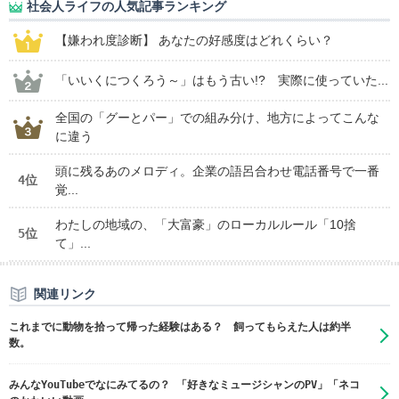
社会人ライフの人気記事ランキング
【嫌われ度診断】 あなたの好感度はどれくらい？
「いいくにつくろう～」はもう古い!? 実際に使っていた...
全国の「グーとパー」での組み分け、地方によってこんな
に違う
頭に残るあのメロディ。企業の語呂合わせ電話番号で一番
4位
覚...
わたしの地域の、「大富豪」のローカルルール「10捨
5位
て」...
関連リンク
これまでに動物を拾って帰った経験はある？ 飼ってもらえた人は約半
数。
みんなYouTubeでなにみてるの？ 「好きなミュージシャンのPV」「ネコ