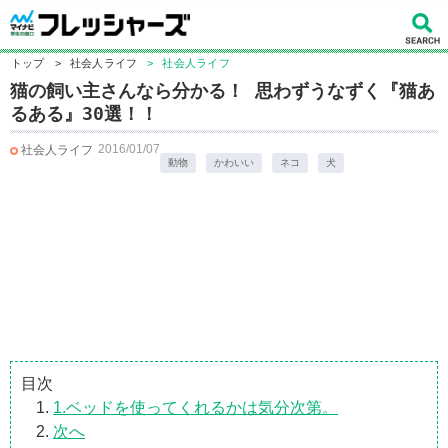
トップ
>
社会人ライフ
>
社会人ライフ
猫の飼い主さんなら分かる！ 思わずうなずく『猫あ
るある』30選！！
2016/01/07
社会人ライフ
動物
かわいい
ネコ
犬
目次
1.ベッドを使ってくれるかは気分次第。
次へ