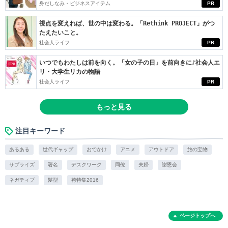
身だしなみ・ビジネスアイテム
PR
視点を変えれば、世の中は変わる。「Rethink PROJECT」がつ
たえたいこと。
社会人ライフ
PR
いつでもわたしは前を向く。「女の子の日」を前向きに♪社会人エ
リ・大学生リカの物語
社会人ライフ
PR
もっと見る
注目キーワード
あるある
世代ギャップ
おでかけ
アニメ
アウトドア
旅の宝物
サプライズ
署名
デスクワーク
同僚
夫婦
謝恩会
ネガティブ
髪型
袴特集2016
ページトップへ