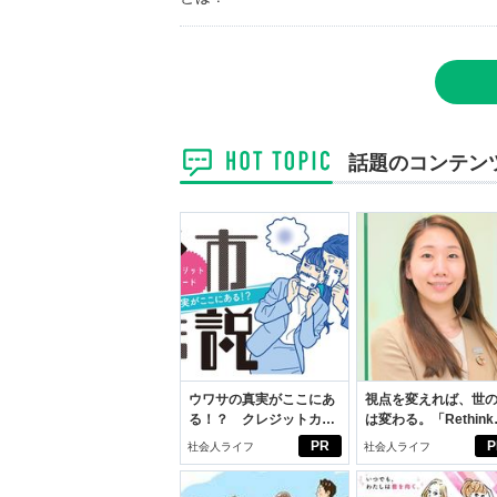
話題のコンテン
ウワサの真実がここにあ
視点を変えれば、世
る！？ クレジットカー
は変わる。「Rethink
ドの都市伝説
PROJECT」がつた
PR
P
社会人ライフ
社会人ライフ
いこと。