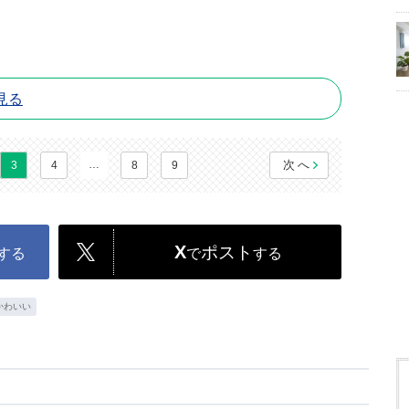
見る
…
次へ
3
4
8
9
X
ポスト
する
で
する
かわいい