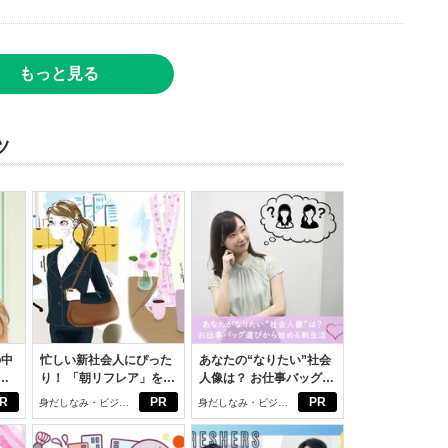
もっと見る
ツ
の中
忙しい新社会人にぴった
あなたの“なりたい”社会
り！ 「朝リフレア」をは
人像は？ お仕事バッグ選
えた
じめよう。しっかりニオ
びから始める新生活
R
PR
PR
身だしなみ・ビジネ
身だしなみ・ビジネ
イケアして24時間快適。
スアイテム
スアイテム