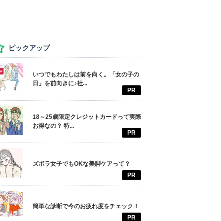
ピックアップ
いつでもわたしは前を向く。「女の子の
日」を前向きに♪社...
PR
18～25歳限定クレジットカードって実際
お得なの？ 特...
PR
ズボラ女子でもOKな美脚ケアって？
PR
簡単な診断で今のお疲れ度をチェック！
PR