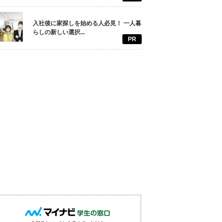
入社後に家探しを始める人必見！ 一人暮
らしの新しい選択...
PR