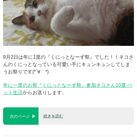
9月2日は年に1度の『くにっとなーず祭』でした！！ネコさ
んのくにっとなっている可愛い手にキュンキュンしてしま
うお祭りです(*´∀｀*)
年に一度のお祭『くにっとなーず祭』参加ネコさん10選-ペ
ット生活
からお送りします。
続きを読む
次のページ