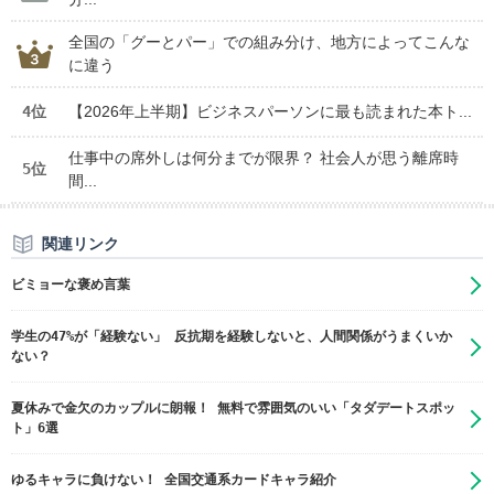
全国の「グーとパー」での組み分け、地方によってこんな
に違う
4位
【2026年上半期】ビジネスパーソンに最も読まれた本ト...
仕事中の席外しは何分までが限界？ 社会人が思う離席時
5位
間...
関連リンク
ビミョーな褒め言葉
学生の47%が「経験ない」 反抗期を経験しないと、人間関係がうまくいか
ない？
夏休みで金欠のカップルに朗報！ 無料で雰囲気のいい「タダデートスポッ
ト」6選
ゆるキャラに負けない！ 全国交通系カードキャラ紹介