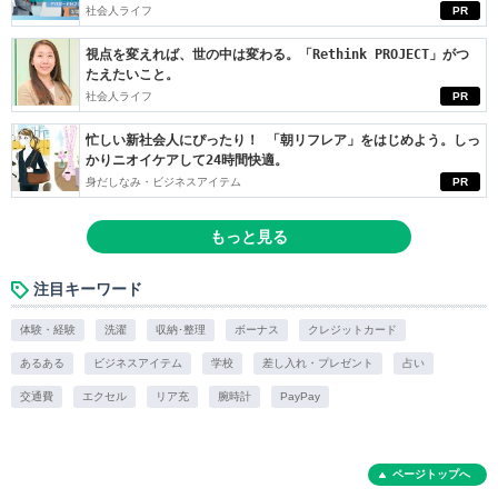
社会人ライフ
PR
視点を変えれば、世の中は変わる。「Rethink PROJECT」がつ
たえたいこと。
社会人ライフ
PR
忙しい新社会人にぴったり！ 「朝リフレア」をはじめよう。しっ
かりニオイケアして24時間快適。
身だしなみ・ビジネスアイテム
PR
もっと見る
注目キーワード
体験・経験
洗濯
収納･整理
ボーナス
クレジットカード
あるある
ビジネスアイテム
学校
差し入れ・プレゼント
占い
交通費
エクセル
リア充
腕時計
PayPay
ページトップへ