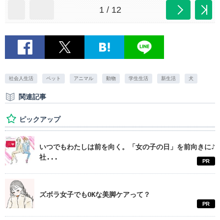
1 / 12
社会人生活
ペット
アニマル
動物
学生生活
新生活
犬
関連記事
ピックアップ
いつでもわたしは前を向く。「女の子の日」を前向きに♪
社...
PR
ズボラ女子でもOKな美脚ケアって？
PR