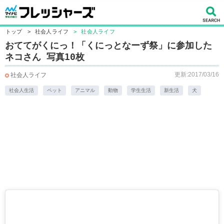
トップ
>
社会人ライフ
>
社会人ライフ
おててがくにっ！「くにっとなーず祭」に参加した
ネコさん 写真10枚
更新:2017/03/16
社会人ライフ
社会人生活
ペット
アニマル
動物
学生生活
新生活
犬