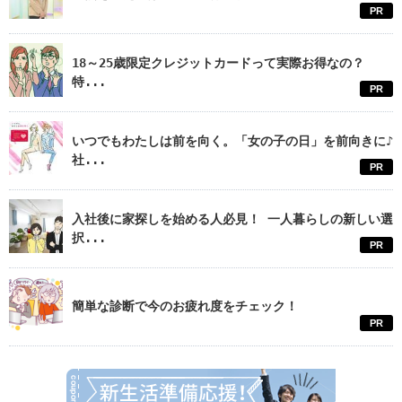
PR
18～25歳限定クレジットカードって実際お得なの？
特...
PR
いつでもわたしは前を向く。「女の子の日」を前向きに♪
社...
PR
入社後に家探しを始める人必見！ 一人暮らしの新しい選
択...
PR
簡単な診断で今のお疲れ度をチェック！
PR