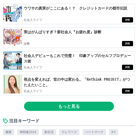
ウワサの真実がここにある！？ クレジットカードの都市伝説
社会人ライフ
PR
実はがんばりすぎ？新社会人『お疲れ度』診断
診断
PR
社会人デビューもこれで完璧！ 印象アップのセルフプロデュー
ス術
社会人ライフ
PR
視点を変えれば、世の中は変わる。「Rethink PROJECT」がつ
たえたいこと。
社会人ライフ
PR
もっと見る
注目キーワード
徹夜
袴特集2016
新生活
テレワーク
ハートマーク
KY