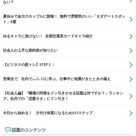
ない？
夏休みで金欠のカップルに朗報！ 無料で雰囲気のいい「タダデートスポッ
ト」6選
ゆるキャラに負けない！ 全国交通系カードキャラ紹介
社会人の上手な節約術が知りたい
【ビジネスの筋トレ】STEP１：
営業先で、社内で……3.11に学ぶ、仕事中に地震がきたときの備え
【社会人編】「職場の同僚をドン引きさせる話題は何ですか？」ランキン
グ。社内での「恋愛ネタ」にドン引き！
今日から始める！ 片付け体質になるための3ステップ
話題のコンテンツ