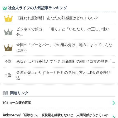
社会人ライフの人気記事ランキング
【嫌われ度診断】 あなたの好感度はどれくらい？
ビジネスで頻出！ 「頂く」と「いただく」の正しい使い
分...
全国の「グーとパー」での組み分け、地方によってこんな
に違う
4位
あなたはどれを読んでた？ 各新聞社の朝刊4コマの歴史「...
金運が爆上がりする一万円札の見分け方とは⁉金運を呼び
5位
込...
関連リンク
ビミョーな褒め言葉
学生の47%が「経験ない」 反抗期を経験しないと、人間関係がうまくいか