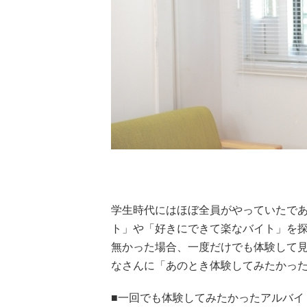
学生時代にはほぼ全員がやっていたで
ト」や「好きにできて楽なバイト」を
無かった場合、一度だけでも体験して見
なさんに「あのとき体験してみたかっ
■一回でも体験してみたかったアルバイ