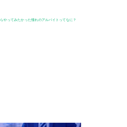
からやってみたかった憧れのアルバイトってなに？