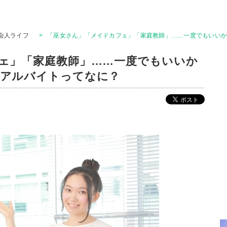
会人ライフ
>
「巫女さん」「メイドカフェ」「家庭教師」……一度でもいい
ェ」「家庭教師」……一度でもいいか
アルバイトってなに？