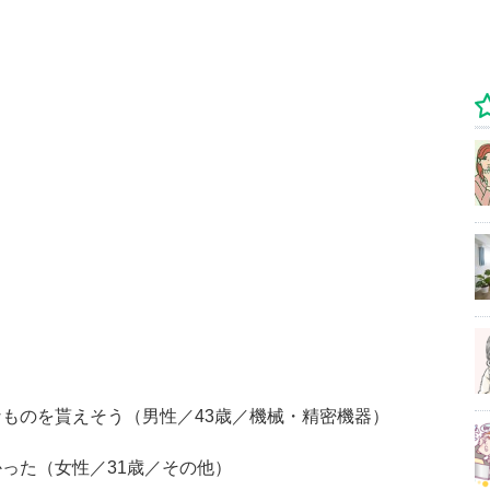
ものを貰えそう（男性／43歳／機械・精密機器）
った（女性／31歳／その他）