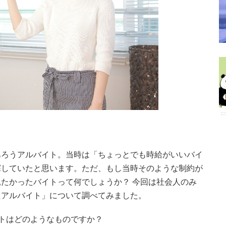
あろうアルバイト。当時は「ちょっとでも時給がいいバイ
探していたと思います。ただ、もし当時そのような制約が
たかったバイトって何でしょうか？ 今回は社会人のみ
たアルバイト」について調べてみました。
トはどのようなものですか？