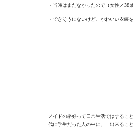
・当時はまだなかったので（女性／38
・できそうにないけど、かわいい衣装を
メイドの格好って日常生活ではするこ
代に学生だった人の中に、「出来るこ