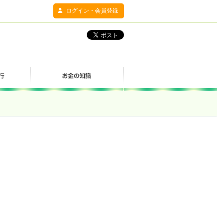
ログイン・会員登録