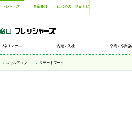
レッシャーズ
合宿免許
はじめの一歩目ナビ
スキルアップ
リモートワーク