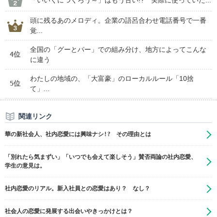
「いいくにつくろう～」はもう古い!? 実際に使っていた...
頭に残るあのメロディ。企業の語呂合わせ電話番号で一番
覚...
全国の「グーとパー」での組み分け、地方によってこんな
4位
に違う
わたしの地域の、「大富豪」のローカルルール「10捨
5位
て」...
関連リンク
華の新社会人、社内恋愛には興味ナシ!? その理由とは
「別れたら気まずい」「いつでも会えて楽しそう」賛否両論の社内恋愛、
学生の意見は。
社内恋愛のリアル。新入社員との恋愛はあり？ なし？
社会人の恋愛に発展する出会いやきっかけとは？