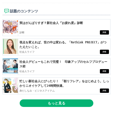
話題のコンテンツ
実はがんばりすぎ？新社会人『お疲れ度』診断
診断
PR
視点を変えれば、世の中は変わる。「Rethink PROJECT」がつ
たえたいこと。
社会人ライフ
PR
社会人デビューもこれで完璧！ 印象アップのセルフプロデュー
ス術
社会人ライフ
PR
忙しい新社会人にぴったり！ 「朝リフレア」をはじめよう。しっ
かりニオイケアして24時間快適。
身だしなみ・ビジネスアイテム
PR
もっと見る