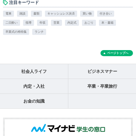
注目キーワード
電車
雑談
書類
キャッシュレス決済
買い物
付き合い
二日酔い
指導
年収
営業
内定式
おごり
本・書籍
卒業式の袴特集
ランチ
ページトップへ
社会人ライフ
ビジネスマナー
内定・入社
卒業・卒業旅行
お金の知識