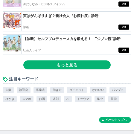
身だしなみ・ビジネスアイテム
PR
実はがんばりすぎ？新社会人『お疲れ度』診断
診断
PR
【診断】セルフプロデュース力を鍛える！ “ジブン観”診断
社会人ライフ
PR
もっと見る
注目キーワード
失敗
歓迎会
卒業式
働き方
ダイエット
かわいい
パンプス
はがき
スマホ
お酒
遅刻
AI
トラウマ
集中
留学
ページトップへ