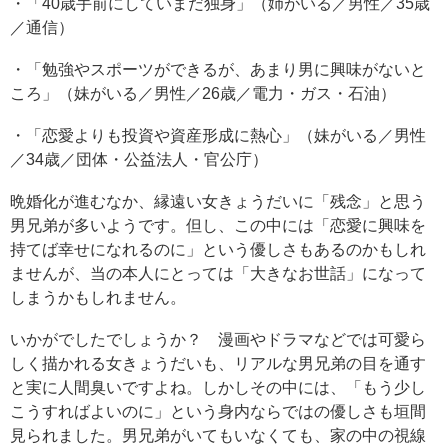
・「40歳手前にしていまだ独身」（姉がいる／男性／35歳
／通信）
・「勉強やスポーツができるが、あまり男に興味がないと
ころ」（妹がいる／男性／26歳／電力・ガス・石油）
・「恋愛よりも投資や資産形成に熱心」（妹がいる／男性
／34歳／団体・公益法人・官公庁）
晩婚化が進むなか、縁遠い女きょうだいに「残念」と思う
男兄弟が多いようです。但し、この中には「恋愛に興味を
持てば幸せになれるのに」という優しさもあるのかもしれ
ませんが、当の本人にとっては「大きなお世話」になって
しまうかもしれません。
いかがでしたでしょうか？ 漫画やドラマなどでは可愛ら
しく描かれる女きょうだいも、リアルな男兄弟の目を通す
と実に人間臭いですよね。しかしその中には、「もう少し
こうすればよいのに」という身内ならではの優しさも垣間
見られました。男兄弟がいてもいなくても、家の中の視線