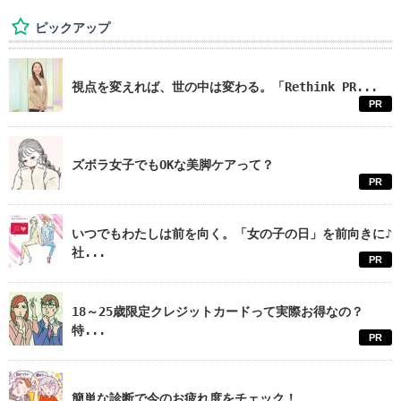
ピックアップ
視点を変えれば、世の中は変わる。「Rethink PR...
PR
ズボラ女子でもOKな美脚ケアって？
PR
いつでもわたしは前を向く。「女の子の日」を前向きに♪
社...
PR
18～25歳限定クレジットカードって実際お得なの？
特...
PR
簡単な診断で今のお疲れ度をチェック！