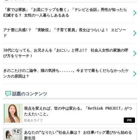
「家では裸族」「お皿にラップを敷く」「テレビと会話」男性が知ったら
幻滅する？ 女性の一人暮らしあるある
アナ雪に共感!？ 「実験役」「子育て要員」長女はつらいよ！ エピソー
ド
30代になっても、お兄さんを「おにい」と呼ぶ!? 社会人女性の家族の呼
び方をリサーチ！
きのこたけのこ論争、猫の気持ち......。今までで最もくだらなかったケ
ンカの原因は？
話題のコンテンツ
視点を変えれば、世の中は変わる。「Rethink PROJECT」がつ
たえたいこと。
社会人ライフ
PR
あなたの“なりたい”社会人像は？ お仕事バッグ選びから始める
新生活