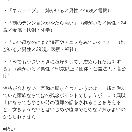
・「ネガティブ」（姉がいる／男性／49歳／電機）
・「朝のテンションがやたら高い」（姉がいる／男性／24
歳／金属・鉄鋼・化学）
・「いい歳なのにまだ漫画やアニメをみていること」（姉
がいる／男性／29歳／医療・福祉）
・「今でも小さいときに喧嘩をして、虐められた話をす
る」（妹がいる／男性／50歳以上／団体・公益法人・官公
庁）
性格が合わない、言動に腹が立つというのは、一緒に住ん
でいた家族ならではの残念ポイントでしょうが、５０歳以
上になっても小さい時の喧嘩の話をされることを考える
と、女きょうだいとはいじめや喧嘩でもめない方がよいの
かもしれません。
■怖い