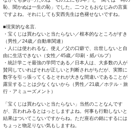
恥、聞かぬは一生の恥」でした。二つともおなじみの言葉
ですよね。それにしても安西先生は色褪せないですね。
■現実的な名言.
・宝くじは買わないと当たらない／根本的なところがすき
（男性／24歳／自動車関連）
・人には使われるな。使え／父の口癖で、出世しないと自
由に生活できない（女性／45歳／印刷・紙パルプ）
・統計学こそ最強の学問である／日本人は、大多数の人が
賛同していればそれが正しいと判断されがちだが、実際に
数字を引っ張ってくるとそれが大きな間違いであることが
露呈することは少なくないから（男性／21歳／ホテル・旅
行・アミューズメント）
「宝くじは買わないと当たらない」当然のことなんです
が、言われみるとはっとしますよね。何事も行動しないと
結果はついてこないですからね。ただ座右の銘にするには
ちょっと物足りない気もしますね。