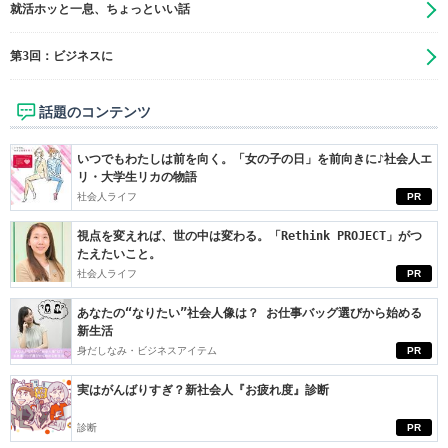
就活ホッと一息、ちょっといい話
第3回：ビジネスに
話題のコンテンツ
いつでもわたしは前を向く。「女の子の日」を前向きに♪社会人エ
リ・大学生リカの物語
社会人ライフ
PR
視点を変えれば、世の中は変わる。「Rethink PROJECT」がつ
たえたいこと。
社会人ライフ
PR
あなたの“なりたい”社会人像は？ お仕事バッグ選びから始める
新生活
身だしなみ・ビジネスアイテム
PR
実はがんばりすぎ？新社会人『お疲れ度』診断
診断
PR