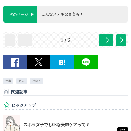
こんなステキな名言も！
次のページ
1 / 2
仕事
名言
社会人
関連記事
ピックアップ
ズボラ女子でもOKな美脚ケアって？
PR