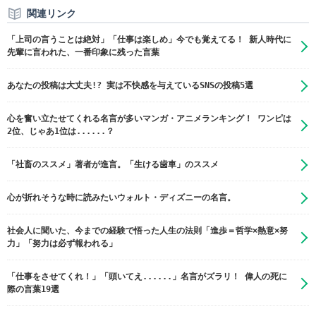
関連リンク
「上司の言うことは絶対」「仕事は楽しめ」今でも覚えてる！ 新人時代に
先輩に言われた、一番印象に残った言葉
あなたの投稿は大丈夫!? 実は不快感を与えているSNSの投稿5選
心を奮い立たせてくれる名言が多いマンガ・アニメランキング！ ワンピは
2位、じゃあ1位は......？
「社畜のススメ」著者が進言。「生ける歯車」のススメ
心が折れそうな時に読みたいウォルト・ディズニーの名言。
社会人に聞いた、今までの経験で悟った人生の法則「進歩＝哲学×熱意×努
力」「努力は必ず報われる」
「仕事をさせてくれ！」「頭いてえ......」名言がズラリ！ 偉人の死に
際の言葉19選