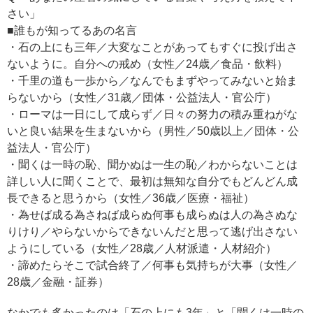
さい」
■誰もが知ってるあの名言
・石の上にも三年／大変なことがあってもすぐに投げ出さ
ないように。自分への戒め（女性／24歳／食品・飲料）
・千里の道も一歩から／なんでもまずやってみないと始ま
らないから（女性／31歳／団体・公益法人・官公庁）
・ローマは一日にして成らず／日々の努力の積み重ねがな
いと良い結果を生まないから（男性／50歳以上／団体・公
益法人・官公庁）
・聞くは一時の恥、聞かぬは一生の恥／わからないことは
詳しい人に聞くことで、最初は無知な自分でもどんどん成
長できると思うから（女性／36歳／医療・福祉）
・為せば成る為さねば成らぬ何事も成らぬは人の為さぬな
りけり／やらないからできないんだと思って逃げ出さない
ようにしている（女性／28歳／人材派遣・人材紹介）
・諦めたらそこで試合終了／何事も気持ちが大事（女性／
28歳／金融・証券）
なかでも多かったのは「石の上にも3年」と「聞くは一時の