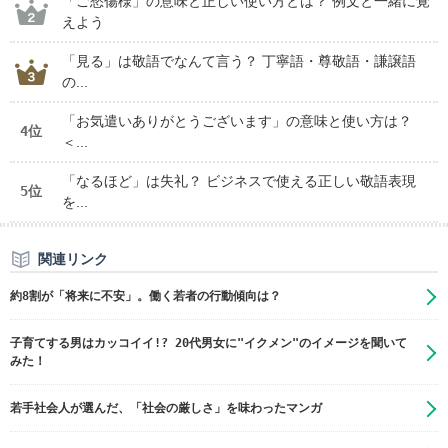
「ご愁傷様」の意味と正しい使い方とは？ 例文と一緒に覚
えよう
「見る」は敬語でなんて言う？ 丁寧語・尊敬語・謙譲語
の...
「お気遣いありがとうございます」の意味と使い方は？
4位
＜...
「なるほど」は失礼？ ビジネスで使える正しい敬語表現
5位
を...
関連リンク
約8割が「将来に不安」。働く若者の行動傾向は？
子育てする男はカッコイイ!? 20代男女に"イクメン"のイメージを聞いて
みた！
若手社会人が選んだ、「社会の厳しさ」を味わったマンガ