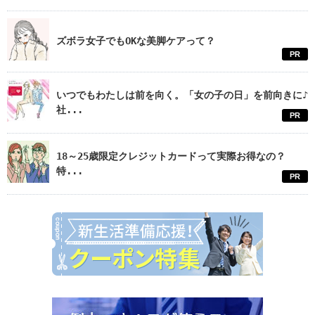
ズボラ女子でもOKな美脚ケアって？
PR
いつでもわたしは前を向く。「女の子の日」を前向きに♪
社...
PR
18～25歳限定クレジットカードって実際お得なの？
特...
PR