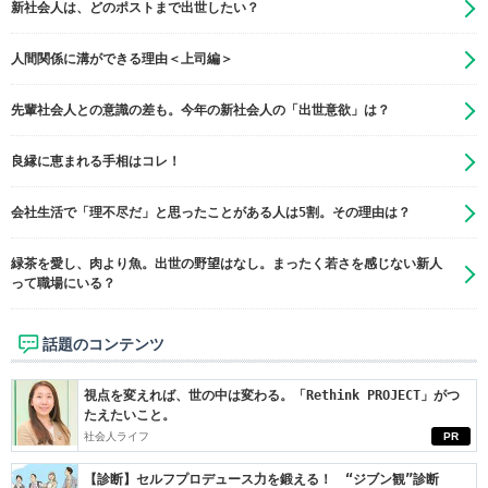
新社会人は、どのポストまで出世したい？
人間関係に溝ができる理由＜上司編＞
先輩社会人との意識の差も。今年の新社会人の「出世意欲」は？
良縁に恵まれる手相はコレ！
会社生活で「理不尽だ」と思ったことがある人は5割。その理由は？
緑茶を愛し、肉より魚。出世の野望はなし。まったく若さを感じない新人
って職場にいる？
話題のコンテンツ
視点を変えれば、世の中は変わる。「Rethink PROJECT」がつ
たえたいこと。
社会人ライフ
PR
【診断】セルフプロデュース力を鍛える！ “ジブン観”診断