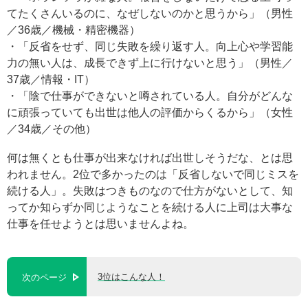
てたくさんいるのに、なぜしないのかと思うから」（男性
／36歳／機械・精密機器）
・「反省をせず、同じ失敗を繰り返す人。向上心や学習能
力の無い人は、成長できず上に行けないと思う」（男性／
37歳／情報・IT）
・「陰で仕事ができないと噂されている人。自分がどんな
に頑張っていても出世は他人の評価からくるから」（女性
／34歳／その他）
何は無くとも仕事が出来なければ出世しそうだな、とは思
われません。2位で多かったのは「反省しないで同じミスを
続ける人」。失敗はつきものなので仕方がないとして、知
ってか知らずか同じようなことを続ける人に上司は大事な
仕事を任せようとは思いませんよね。
3位はこんな人！
次のページ