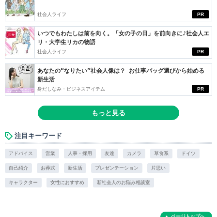
社会人ライフ
PR
いつでもわたしは前を向く。「女の子の日」を前向きに♪社会人エ
リ・大学生リカの物語
社会人ライフ
PR
あなたの“なりたい”社会人像は？ お仕事バッグ選びから始める
新生活
身だしなみ・ビジネスアイテム
PR
もっと見る
注目キーワード
アドバイス
営業
人事・採用
友達
カメラ
草食系
ドイツ
自己紹介
お葬式
新生活
プレゼンテーション
片思い
キャラクター
女性におすすめ
新社会人のお悩み相談室
ページトップへ