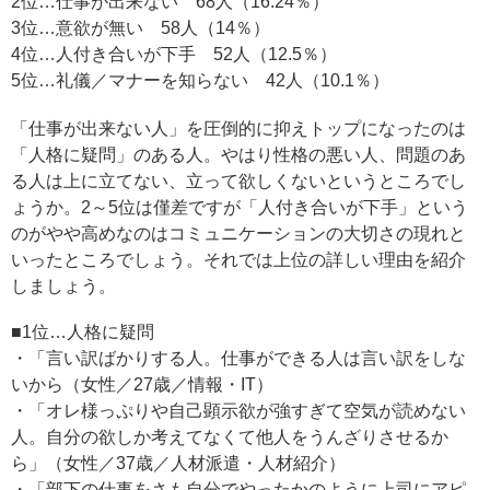
2位…仕事が出来ない 68人（16.24％）
3位…意欲が無い 58人（14％）
4位…人付き合いが下手 52人（12.5％）
5位…礼儀／マナーを知らない 42人（10.1％）
「仕事が出来ない人」を圧倒的に抑えトップになったのは
「人格に疑問」のある人。やはり性格の悪い人、問題のあ
る人は上に立てない、立って欲しくないというところでし
ょうか。2～5位は僅差ですが「人付き合いが下手」という
のがやや高めなのはコミュニケーションの大切さの現れと
いったところでしょう。それでは上位の詳しい理由を紹介
しましょう。
■1位…人格に疑問
・「言い訳ばかりする人。仕事ができる人は言い訳をしな
いから（女性／27歳／情報・IT）
・「オレ様っぷりや自己顕示欲が強すぎて空気が読めない
人。自分の欲しか考えてなくて他人をうんざりさせるか
ら」（女性／37歳／人材派遣・人材紹介）
・「部下の仕事をさも自分でやったかのように上司にアピ