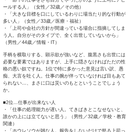
ールする人」（女性／32歳／その他）
・「大きな目標を口にしているわりに場当たり的な行動が
多い人」（女性／33歳／医療・福祉）
・「上司や会社の方針が間違っている場合に指摘してしま
う人。自分がそのタイプで、全く出世していないから」
（男性／44歳／情報・IT）
手柄を横取りする、顕示欲が強いなど、腹黒さも出世には
必要な要素ではありますが、上手に隠さなければただの性
格の悪い奴ですね。1位で特に多かった意見は言い訳、愚
痴、大言を吐く人。仕事の腕が伴っていなければ目もあて
られない…、まさに口は災いのもとということでしょう
か。
■2位…仕事が出来ない人
・「仕事の処理能力が遅い人。てきぱきとこなせないと、
誰かの上には立てないと思う」（男性／32歳／学校・教育
関連）
・「ホウレソウが雑な人。報告をしないだけで怒る上司っ