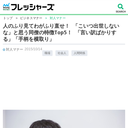
トップ
>
ビジネスマナー
>
対人マナー
人のふり見てわがふり直せ！ 「こいつ出世しない
な」と思う同僚の特徴Top5！ 「言い訳ばかりす
る」「手柄を横取り」
2015/10/14
対人マナー
職場
社会人
人間関係