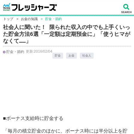
トップ
>
お金の知識
>
貯金・節約
社会人に聞いた！ 限られた収入の中でも上手くいっ
た貯金方法6選「一定額は定期預金に」「使うヒマが
なくて……」
更新:2016/02/04
貯金・節約
貯金
お金
社会人
■ボーナス支給時に貯金する
「毎月の積立貯金のほかに、ボーナス時には半分以上を貯