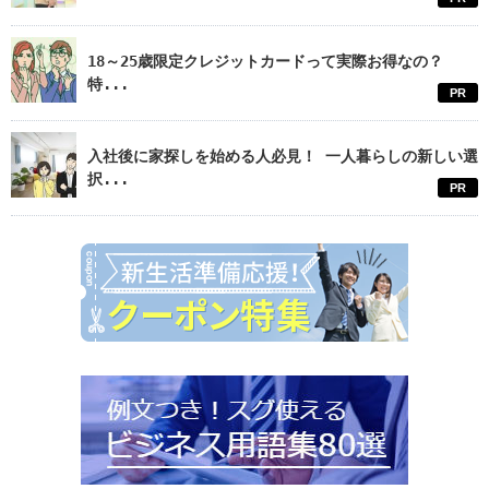
18～25歳限定クレジットカードって実際お得なの？
特...
PR
入社後に家探しを始める人必見！ 一人暮らしの新しい選
択...
PR