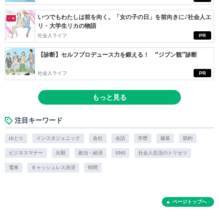
いつでもわたしは前を向く。「女の子の日」を前向きに♪社会人エ
リ・大学生リカの物語
社会人ライフ
PR
【診断】セルフプロデュース力を鍛える！ “ジブン観”診断
社会人ライフ
PR
もっと見る
注目キーワード
ゆとり
インスタジェニック
会社
会話
学歴
服装
節約
ビジネスマナー
出勤
政治・経済
SNS
社会人生活のトリセツ
電車
キャッシュレス決済
時間
ページトップへ