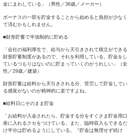
金にまわしている」（男性／36歳／メーカー）
ボーナスの一部を貯金することから始めると負担が少なく
て済むかもしれません。
■財形貯蓄で半強制的に貯める
「会社の福利厚生で、給与から天引きされて積立ができる
財形貯蓄制度があるので、それを利用している。貯金をし
ているつもりはないのに貯まっていくのがうれしい」（女
性／29歳／建築）
財形貯蓄は給料から天引きされる分、苦労して貯金してい
る感覚がないのが精神的に楽ですよね。
■給料日にそのまま貯金
「お給料が入金されたら、貯金する分をすぐさま貯金用口
座に入れるクセをつけている。また、臨時収入もできるだ
け半分は貯めるようにしている。『貯金は無理せず続け