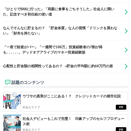
「ひとりでBARに行った」「両親に食事をごちそうした」社会人に聞い
た、記念すべき初任給の使い道
なんでそんなに貯まるの？ 「貯金体質」な人の習慣「ドリンクを買わな
い」「財布を持たない」
「一夜で財産がパー」「一週間で100万」投資経験者の7割が得
も......。デッドオアアライブのマネー投資経験談
心配性と貯金額の相関性ってあるの？ →貯金の平均額に約60万円の差
話題のコンテンツ
ウワサの真実がここにある！？ クレジットカードの都市伝説
社会人ライフ
PR
社会人デビューもこれで完璧！ 印象アップのセルフプロデュー
ス術
社会人ライフ
PR