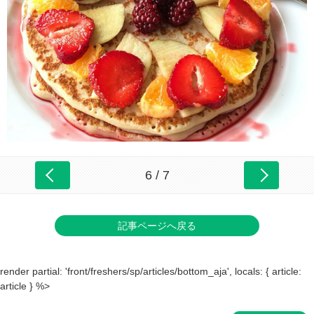
6 / 7
記事ページへ戻る
render partial: 'front/freshers/sp/articles/bottom_aja', locals: { article:
article } %>