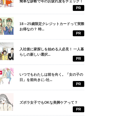
簡単な診断で今のお疲れ度をチェック！
PR
18～25歳限定クレジットカードって実際
お得なの？ 特...
PR
入社後に家探しを始める人必見！ 一人暮
らしの新しい選択...
PR
いつでもわたしは前を向く。「女の子の
日」を前向きに♪社...
PR
ズボラ女子でもOKな美脚ケアって？
PR