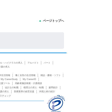
ページトップへ
ル・ハイクラスの求人
アルバイト
パート
介護の求人
学生活情報
働く女性の生活情報
雑誌・書籍・ソフト
My CareerStudy
My CareerID
支援ツール
高齢者施設検索・介護相談
会計士の転職
税理士の求人・転職
顧問紹介
護の求人
医療業界の経営支援
外国人材の紹介
スチェック