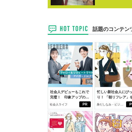
話題のコンテン
社会人デビューもこれで
忙しい新社会人にぴ
完璧！ 印象アップのセ
り！ 「朝リフレア」
ルフプロデュース術
じめよう。しっかり
PR
P
社会人ライフ
身だしなみ・ビジネ
イケアして24時間快
スアイテム