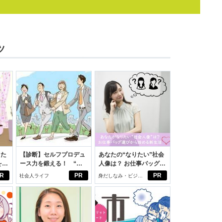
ツ
った
【診断】セルフプロデュ
あなたの“なりたい”社会
をは
ース力を鍛える！ “ジ
人像は？ お仕事バッグ選
ニオ
ブン観”診断
びから始める新生活
R
PR
PR
社会人ライフ
身だしなみ・ビジネ
適。
スアイテム