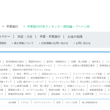
>
卒業旅行
>
卒業旅行行先ランキング～国内編～ 7ページ目
スマナー
内定・入社
卒業・卒業旅行
お金の知識
用規約
個人情報について
広告掲載のお問い合わせ
お問い合わせ
活
留学経験者の就活
看護学生向け
医学生・研修医向け
転職・求人情報
海外求人
ミド
シニアの求人
障害者に特化した求人紹介サービス
フリーランス・副業向け業務委託案件
医療福祉
進路情報
高校生向け探究学習プログラム Locus
まとめサイト
総合・専門ニュース
高校生のチャレンジサイト
ティーンマーケティング支援
大
ング情報
世界遺産検定
総合農業情報サイト
マイナビ子育て
ECサイト構築・D2C事業支援
情報メディア
お買い物サポートメディア
マンスリーマンション予約
AIを活用したSEOコンテンツ
Web・ゲーム業界の転職
20代・第二新卒
新卒紹介
転職エージェント
エグゼクティブ転職
転職
看護師の求人
コメディカル求人
医師の転職・求人
保育士の求人
無期雇用派遣
介
ビス
業務効率化支援（BPO）
発送代行
貸会議室・スタジオ
社宅・社員寮手配
リファレン
会社概要
アクセス
サスティナビリティ
採用
グループ企業
個人情報保護方針