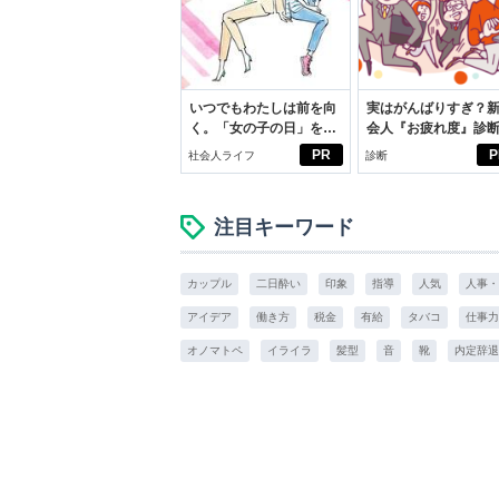
いつでもわたしは前を向
実はがんばりすぎ？
く。「女の子の日」を前
会人『お疲れ度』診
向きに♪社会人エリ・大
PR
P
社会人ライフ
診断
学生リカの物語
注目キーワード
カップル
二日酔い
印象
指導
人気
人事・
アイデア
働き方
税金
有給
タバコ
仕事力
オノマトペ
イライラ
髪型
音
靴
内定辞退