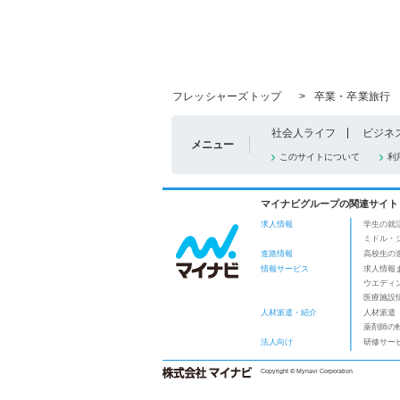
フレッシャーズトップ
>
卒業・卒業旅行
社会人ライフ
ビジネ
メニュー
このサイトについて
利
マイナビグループの関連サイト
求人情報
学生の就
ミドル・
進路情報
高校生の
情報サービス
求人情報
ウエディ
医療施設
人材派遣・紹介
人材派遣
薬剤師の
法人向け
研修サー
Copyright © Mynavi Corporation