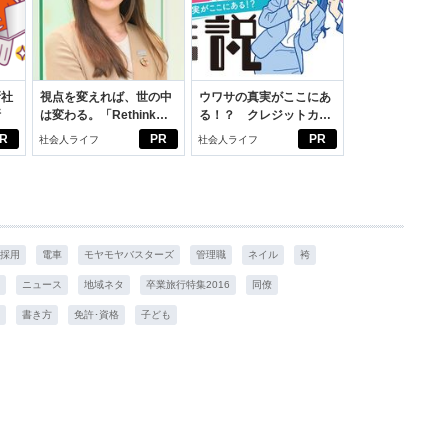
新社
視点を変えれば、世の中
ウワサの真実がここにあ
断
は変わる。「Rethink
る！？ クレジットカー
PROJECT」がつたえた
ドの都市伝説
R
PR
PR
社会人ライフ
社会人ライフ
いこと。
採用
電車
モヤモヤバスターズ
管理職
ネイル
袴
ニュース
地域ネタ
卒業旅行特集2016
同僚
書き方
免許･資格
子ども