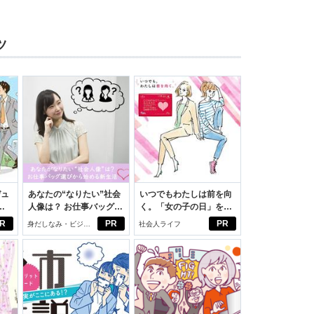
ツ
デュ
あなたの“なりたい”社会
いつでもわたしは前を向
ジ
人像は？ お仕事バッグ選
く。「女の子の日」を前
びから始める新生活
向きに♪社会人エリ・大
R
PR
PR
身だしなみ・ビジネ
社会人ライフ
学生リカの物語
スアイテム