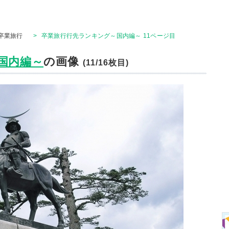
卒業旅行
>
卒業旅行行先ランキング～国内編～ 11ページ目
国内編～
の画像
(11/16枚目)