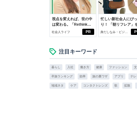
視点を変えれば、世の中
忙しい新社会人にぴ
は変わる。「Rethink
り！ 「朝リフレア」
PROJECT」がつたえた
じめよう。しっかり
PR
P
社会人ライフ
身だしなみ・ビジネ
いこと。
イケアして24時間快
スアイテム
注目キーワード
暮らし
入社
働き方
健康
ファッション
文
卒旅ランキング
効率
旅の裏ワザ
アプリ
テレ
地域ネタ
ケア
コンタクトレンズ
歌
拡散