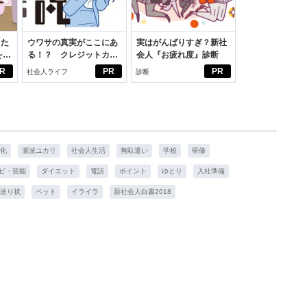
った
ウワサの真実がここにあ
実はがんばりすぎ？新社
をは
る！？ クレジットカー
会人『お疲れ度』診断
ニオ
ドの都市伝説
R
PR
PR
社会人ライフ
診断
適。
化
瀧波ユカリ
社会人生活
無駄遣い
学校
研修
ビ・芸能
ダイエット
電話
ポイント
ゆとり
入社準備
送り状
ペット
イライラ
新社会人白書2018