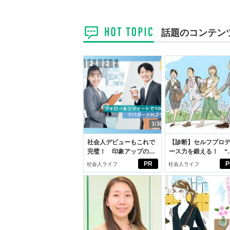
話題のコンテン
社会人デビューもこれで
【診断】セルフプロ
完璧！ 印象アップのセ
ース力を鍛える！ “
ルフプロデュース術
ブン観”診断
PR
P
社会人ライフ
社会人ライフ