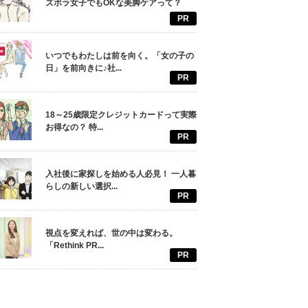
ズボラ女子でもOKな美脚ケアって？
PR
いつでもわたしは前を向く。「女の子の
日」を前向きに♪社...
PR
18～25歳限定クレジットカードって実際
お得なの？ 特...
PR
入社後に家探しを始める人必見！ 一人暮
らしの新しい選択...
PR
視点を変えれば、世の中は変わる。
「Rethink PR...
PR