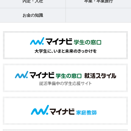
内定・入社
卒業・卒業旅行
お金の知識