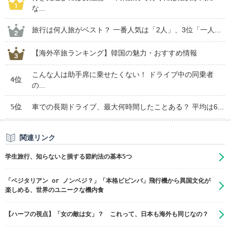
な...
旅行は何人旅がベスト？ 一番人気は「2人」、3位「一人...
【海外卒旅ランキング】韓国の魅力・おすすめ情報
こんな人は助手席に乗せたくない！ ドライブ中の同乗者
4位
の...
5位
車での長期ドライブ、最大何時間したことある？ 平均は6...
関連リンク
学生旅行、知らないと損する節約法の基本5つ
「ベジタリアン or ノンベジ？」「本格ビビンバ」飛行機から異国文化が
楽しめる、世界のユニークな機内食
【ハーフの視点】「女の敵は女」？ これって、日本も海外も同じなの？