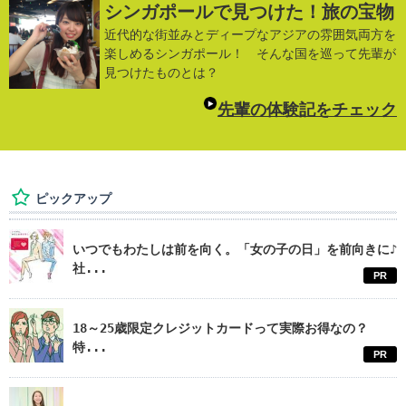
シンガポールで見つけた！旅の宝物
近代的な街並みとディープなアジアの雰囲気両方を
楽しめるシンガポール！ そんな国を巡って先輩が
見つけたものとは？
先輩の体験記をチェック
ピックアップ
いつでもわたしは前を向く。「女の子の日」を前向きに♪
社...
PR
18～25歳限定クレジットカードって実際お得なの？
特...
PR