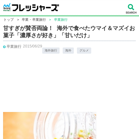
トップ
>
卒業・卒業旅行
>
卒業旅行
甘すぎが賛否両論！ 海外で食べたウマイ＆マズイお
菓子「濃厚さが好き」「甘いだけ」
2015/06/29
卒業旅行
海外旅行
海外
グルメ