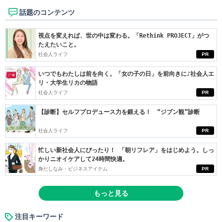
話題のコンテンツ
視点を変えれば、世の中は変わる。「Rethink PROJECT」がつ
たえたいこと。
社会人ライフ
PR
いつでもわたしは前を向く。「女の子の日」を前向きに♪社会人エ
リ・大学生リカの物語
社会人ライフ
PR
【診断】セルフプロデュース力を鍛える！ “ジブン観”診断
社会人ライフ
PR
忙しい新社会人にぴったり！ 「朝リフレア」をはじめよう。しっ
かりニオイケアして24時間快適。
身だしなみ・ビジネスアイテム
PR
もっと見る
注目キーワード