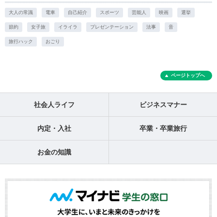
大人の常識
電車
自己紹介
スポーツ
芸能人
映画
選挙
節約
女子旅
イライラ
プレゼンテーション
法事
音
旅行ハック
おごり
ページトップへ
社会人ライフ
ビジネスマナー
内定・入社
卒業・卒業旅行
お金の知識