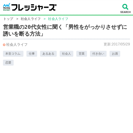
トップ
>
社会人ライフ
>
社会人ライフ
営業職の20代女性に聞く「男性をがっかりさせずに
誘いを断る方法」
更新:2017/05/29
社会人ライフ
本音コラム.
仕事
あるある
社会人
営業
付き合い
お酒
恋愛