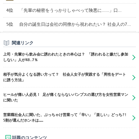
4位
「先輩の秘密をうっかりしゃべって険悪に......」口...
5位
自分の誕生日は会社の同僚から祝われたい？ 社会人の7...
関連リンク
上司・先輩から飲み会に誘われたときの本心は？ 「誘われると嫌だし参加
しない」人が48.7％
相手が気分よくなる誘い方って？ 社会人女子が実践する「男性をデート
に誘う方法」
ヒールが痛い人必見！ 足が痛くならないパンプスの選び方を女性営業マン
に聞いた
営業職社会人に聞いた、ぶっちゃけ営業って「辛い」「楽しい」どっち?!
5割が選んだホンネは……
話題のコンテンツ