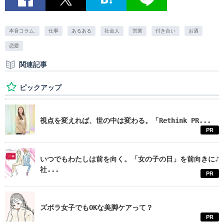
本音コラム.
仕事
あるある
社会人
営業
付き合い
お酒
恋愛
関連記事
ピックアップ
視点を変えれば、世の中は変わる。「Rethink PR...
PR
いつでもわたしは前を向く。「女の子の日」を前向きに♪
社...
PR
ズボラ女子でもOKな美脚ケアって？
PR