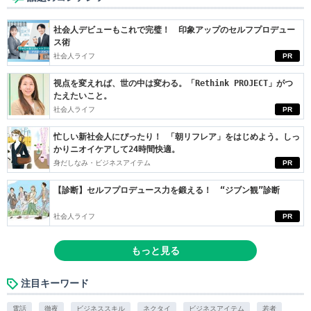
社会人デビューもこれで完璧！ 印象アップのセルフプロデュー
ス術
社会人ライフ
PR
視点を変えれば、世の中は変わる。「Rethink PROJECT」がつ
たえたいこと。
社会人ライフ
PR
忙しい新社会人にぴったり！ 「朝リフレア」をはじめよう。しっ
かりニオイケアして24時間快適。
身だしなみ・ビジネスアイテム
PR
【診断】セルフプロデュース力を鍛える！ “ジブン観”診断
社会人ライフ
PR
もっと見る
注目キーワード
電話
徹夜
ビジネススキル
ネクタイ
ビジネスアイテム
若者