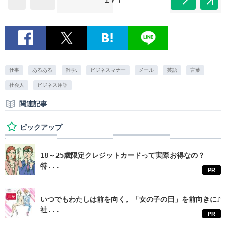
仕事
あるある
雑学.
ビジネスマナー
メール
英語
言葉
社会人
ビジネス用語
関連記事
ピックアップ
18～25歳限定クレジットカードって実際お得なの？
特...
PR
いつでもわたしは前を向く。「女の子の日」を前向きに♪
社...
PR