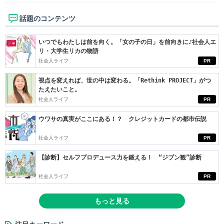
話題のコンテンツ
いつでもわたしは前を向く。「女の子の日」を前向きに♪社会人エ
リ・大学生リカの物語
社会人ライフ
PR
視点を変えれば、世の中は変わる。「Rethink PROJECT」がつ
たえたいこと。
社会人ライフ
PR
ウワサの真実がここにある！？ クレジットカードの都市伝説
社会人ライフ
PR
【診断】セルフプロデュース力を鍛える！ “ジブン観”診断
社会人ライフ
PR
もっと見る