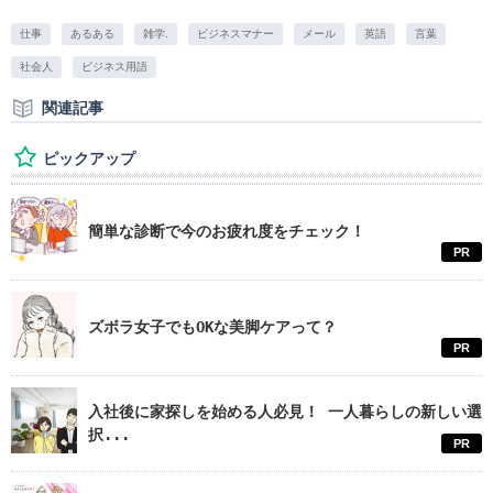
仕事
あるある
雑学.
ビジネスマナー
メール
英語
言葉
社会人
ビジネス用語
関連記事
ピックアップ
簡単な診断で今のお疲れ度をチェック！
PR
ズボラ女子でもOKな美脚ケアって？
PR
入社後に家探しを始める人必見！ 一人暮らしの新しい選
択...
PR