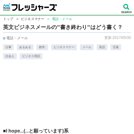
トップ
>
ビジネスマナー
>
電話・メール
英文ビジネスメールの"書き終わり"はどう書く？
更新:2017/05/30
電話・メール
仕事
あるある
雑学.
ビジネスマナー
メール
英語
言葉
社会人
ビジネス用語
■I hope...(...と願っています)系