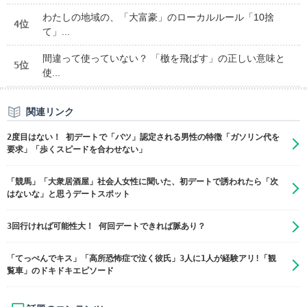
わたしの地域の、「大富豪」のローカルルール「10捨
4位
て」...
間違って使っていない？ 「檄を飛ばす」の正しい意味と
5位
使...
関連リンク
2度目はない！ 初デートで「バツ」認定される男性の特徴「ガソリン代を
要求」「歩くスピードを合わせない」
「競馬」「大衆居酒屋」社会人女性に聞いた、初デートで誘われたら「次
はないな」と思うデートスポット
3回行ければ可能性大！ 何回デートできれば脈あり？
「てっぺんでキス」「高所恐怖症で泣く彼氏」3人に1人が経験アリ!「観
覧車」のドキドキエピソード