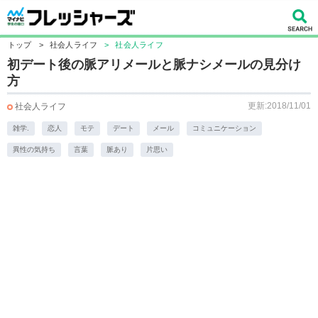
トップ
>
社会人ライフ
>
社会人ライフ
初デート後の脈アリメールと脈ナシメールの見分け
方
更新:2018/11/01
社会人ライフ
雑学.
恋人
モテ
デート
メール
コミュニケーション
異性の気持ち
言葉
脈あり
片思い