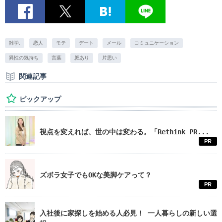
雑学.
恋人
モテ
デート
メール
コミュニケーション
異性の気持ち
言葉
脈あり
片思い
関連記事
ピックアップ
視点を変えれば、世の中は変わる。「Rethink PR...
PR
ズボラ女子でもOKな美脚ケアって？
PR
入社後に家探しを始める人必見！ 一人暮らしの新しい選