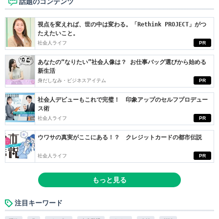
話題のコンテンツ
視点を変えれば、世の中は変わる。「Rethink PROJECT」がつ
たえたいこと。
社会人ライフ
PR
あなたの“なりたい”社会人像は？ お仕事バッグ選びから始める
新生活
身だしなみ・ビジネスアイテム
PR
社会人デビューもこれで完璧！ 印象アップのセルフプロデュー
ス術
社会人ライフ
PR
ウワサの真実がここにある！？ クレジットカードの都市伝説
社会人ライフ
PR
もっと見る
注目キーワード