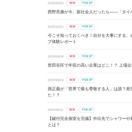
2026/04/02
西野亮廣が今、新社会人だったら――「タイパ
2025/10/21
今こそ知っておくべき！自分を大事にする、
プ体験レポート
2025/09/29
世田谷区で年収の高い企業はどこ！？ 上場企業平
2025/09/13
孫正義が「世界で最も尊敬する人」は誰？差
た！？
2025/08/11
【鍵付完全個室を完備】外出先でシャワーや
とは？