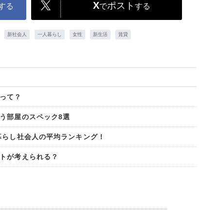
X
ポスト
する
で
する
新社会人
一人暮らし
女性
新生活
賃貸
って？
う部屋のスペック8選
暮らし社会人の平均ランキング！
トが考えられる？