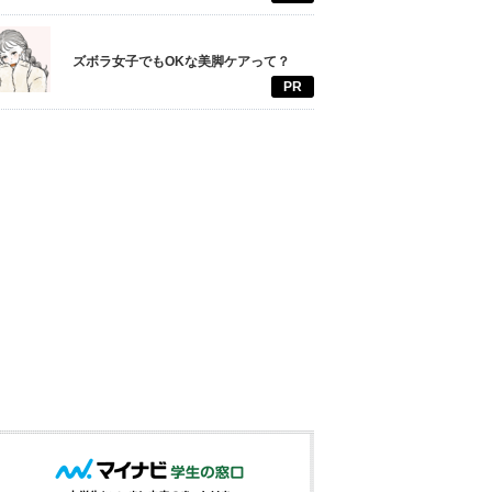
ズボラ女子でもOKな美脚ケアって？
PR