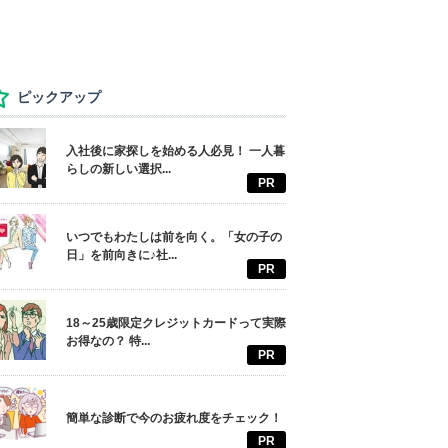
ピックアップ
入社後に家探しを始める人必見！ 一人暮
らしの新しい選択...
PR
いつでもわたしは前を向く。「女の子の
日」を前向きに♪社...
PR
18～25歳限定クレジットカードって実際
お得なの？ 特...
PR
簡単な診断で今のお疲れ度をチェック！
PR