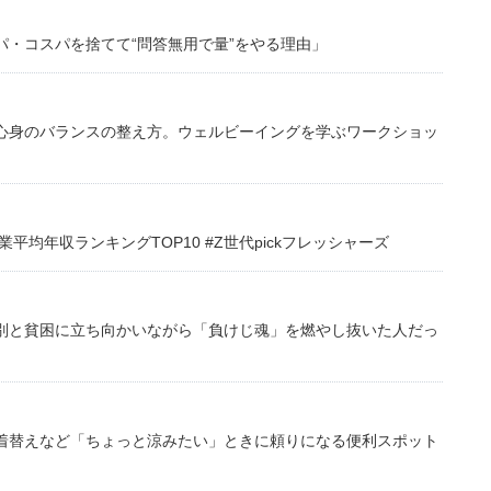
・コスパを捨てて“問答無用で量”をやる理由」
心身のバランスの整え方。ウェルビーイングを学ぶワークショッ
均年収ランキングTOP10 #Z世代pickフレッシャーズ
別と貧困に立ち向かいながら「負けじ魂」を燃やし抜いた人だっ
着替えなど「ちょっと涼みたい」ときに頼りになる便利スポット