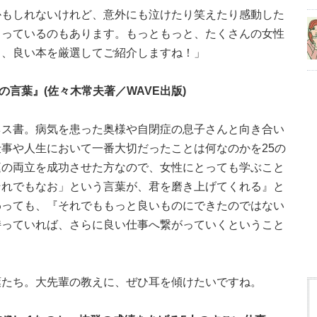
かもしれないけれど、意外にも泣けたり笑えたり感動した
まっているのもあります。もっともっと、たくさんの女性
う、良い本を厳選してご紹介しますね！」
の言葉』(佐々木常夫著／WAVE出版)
ネス書。病気を患った奥様や自閉症の息子さんと向き合い
事や人生において一番大切だったことは何なのかを25の
庭の両立を成功させた方なので、女性にとっても学ぶこと
それでもなお」という言葉が、君を磨き上げてくれる』と
わっても、『それでももっと良いものにできたのではない
持っていれば、さらに良い仕事へ繋がっていくということ
葉たち。大先輩の教えに、ぜひ耳を傾けたいですね。