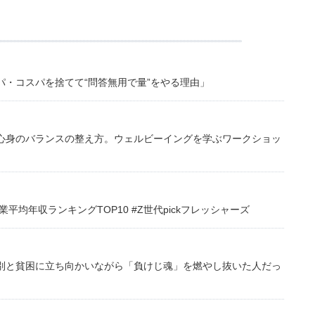
・コスパを捨てて“問答無用で量”をやる理由」
心身のバランスの整え方。ウェルビーイングを学ぶワークショッ
均年収ランキングTOP10 #Z世代pickフレッシャーズ
別と貧困に立ち向かいながら「負けじ魂」を燃やし抜いた人だっ