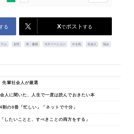
X
ポスト
する
で
する
イテム
女性
本・書籍
モチベーション
やる気
社会人
悩み
 先輩社会人が厳選
.。社会人に聞いた、人生で一度は読んでおきたい本
4割の0冊「忙しい」「ネットで十分」
「したいことと、すべきことの両方をする」