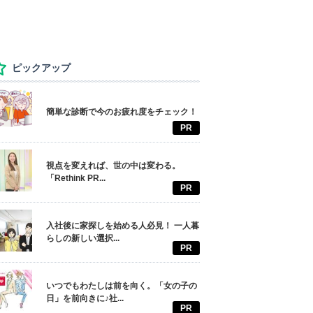
ピックアップ
簡単な診断で今のお疲れ度をチェック！
PR
視点を変えれば、世の中は変わる。
「Rethink PR...
PR
入社後に家探しを始める人必見！ 一人暮
らしの新しい選択...
PR
いつでもわたしは前を向く。「女の子の
日」を前向きに♪社...
PR