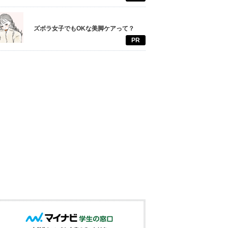
ズボラ女子でもOKな美脚ケアって？
PR