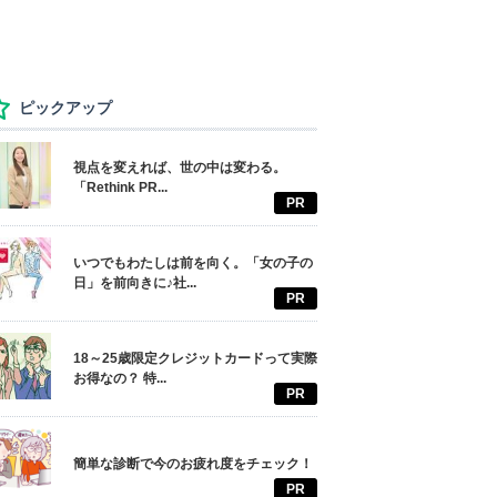
ピックアップ
視点を変えれば、世の中は変わる。
「Rethink PR...
PR
いつでもわたしは前を向く。「女の子の
日」を前向きに♪社...
PR
18～25歳限定クレジットカードって実際
お得なの？ 特...
PR
簡単な診断で今のお疲れ度をチェック！
PR