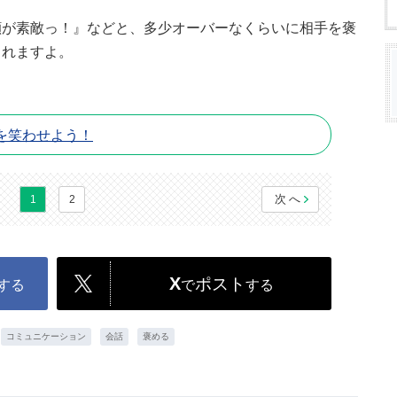
顔が素敵っ！』などと、多少オーバーなくらいに相手を褒
くれますよ。
を笑わせよう！
次へ
1
2
X
ポスト
する
で
する
コミュニケーション
会話
褒める