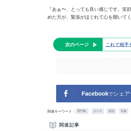
『あぁ〜、とっても良い感じです。笑
めた方が、緊張がほぐれて心を開いて
次のページ
これで相手
Facebook
シェア
で
関連キーワード：
専門家.
カメラ
笑顔
写真
関連記事