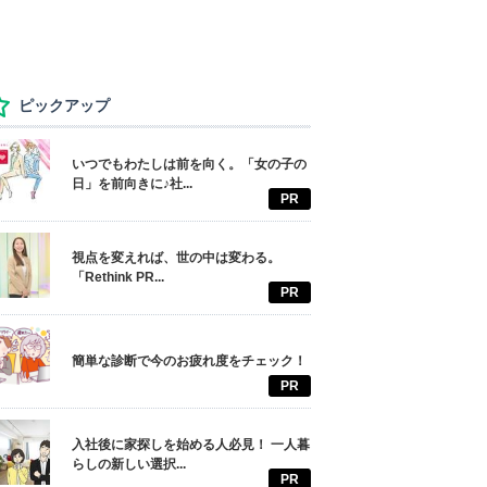
ピックアップ
いつでもわたしは前を向く。「女の子の
日」を前向きに♪社...
PR
視点を変えれば、世の中は変わる。
「Rethink PR...
PR
簡単な診断で今のお疲れ度をチェック！
PR
入社後に家探しを始める人必見！ 一人暮
らしの新しい選択...
PR