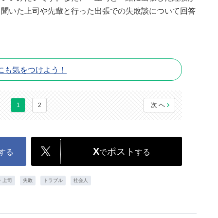
ら聞いた上司や先輩と行った出張での失敗談について回答
にも気をつけよう！
次へ
1
2
X
ポスト
する
で
する
・上司
失敗
トラブル
社会人