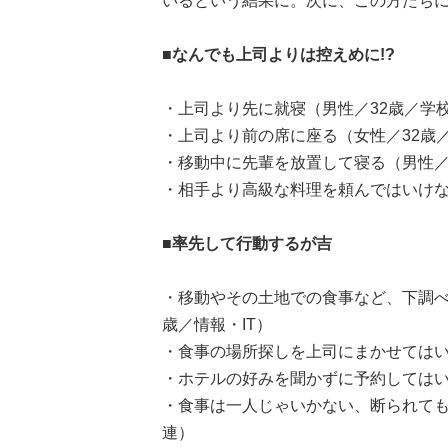
いるという結果に。次に、この方たちに
■なんでも上司よりは控えめに!?
・上司より先に就寝（男性／32歳／学
・上司より前の席に座る（女性／32歳
・移動中に先輩を放置して寝る（男性／
・相手より高級な料理を頼んではいけな
■率先して行動するが吉
・移動やその土地での食事など、下調べ
歳／情報・IT）
・食事の場所探しを上司にまかせてはい
・ホテルの好みを聞かずに予約してはい
・食事は一人じゃいかない、断られても
連）