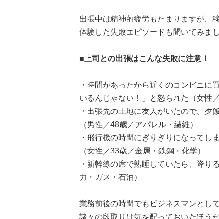
出張中は精神的疲労もたまりますが、
体験した失敗エピソードも聞いてみま
■上司との出張はこんな失敗に注意！
・時間があったから近くのコンビニに
いるんじゃない！」と怒られた（女性／
・出張先の土地に友人がいたので、夕
（男性／48歳／アパレル・繊維）
・飛行機の時間にぎりぎりになってし
（女性／33歳／金属・鉄鋼・化学）
・新幹線の席で熟睡していたら、降りる
力・ガス・石油）
業務前後の時間でもビジネスマンとし
諸々の段取りは気を配っておいたほう