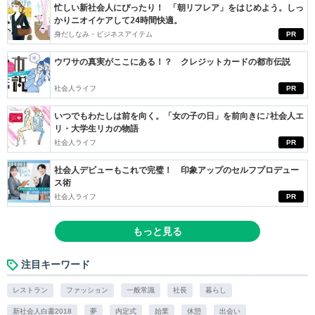
忙しい新社会人にぴったり！ 「朝リフレア」をはじめよう。しっ
かりニオイケアして24時間快適。
身だしなみ・ビジネスアイテム
PR
ウワサの真実がここにある！？ クレジットカードの都市伝説
社会人ライフ
PR
いつでもわたしは前を向く。「女の子の日」を前向きに♪社会人エ
リ・大学生リカの物語
社会人ライフ
PR
社会人デビューもこれで完璧！ 印象アップのセルフプロデュー
ス術
社会人ライフ
PR
もっと見る
注目キーワード
レストラン
ファッション
一般常識
社長
暮らし
新社会人白書2018
夢
内定式
始業
休憩
出会い