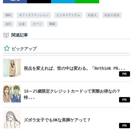
節約
オフィスファッション
ビジネスアイテム
社会人
社会人生活
会社
お金
スーツ
職場
関連記事
ピックアップ
視点を変えれば、世の中は変わる。「Rethink PR...
PR
18～25歳限定クレジットカードって実際お得なの？
特...
PR
ズボラ女子でもOKな美脚ケアって？
PR