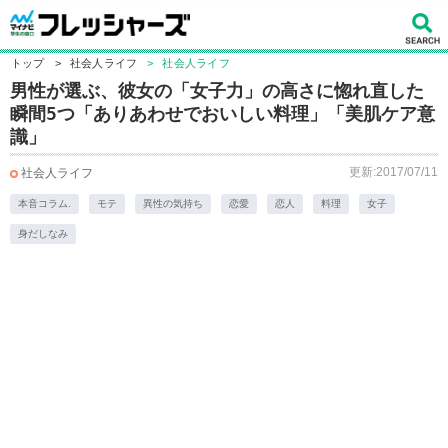
トップ
>
社会人ライフ
>
社会人ライフ
男性が選ぶ、彼女の「女子力」の高さに惚れ直した
瞬間5つ「ありあわせでおいしい料理」「美肌ケア意
識」
更新:2017/07/11
社会人ライフ
本音コラム.
モテ
異性の気持ち
恋愛
恋人
料理
女子
身だしなみ