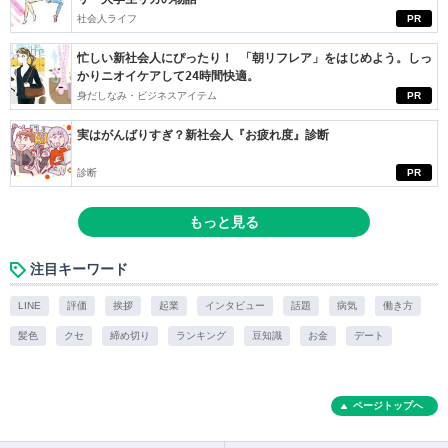
社会人ライフ
PR
忙しい新社会人にぴったり！ 「朝リフレア」をはじめよう。しっ
かりニオイケアして24時間快適。
身だしなみ・ビジネスアイテム
PR
実はがんばりすぎ？新社会人『お疲れ度』診断
診断
PR
もっと見る
注目キーワード
LINE
評価
挨拶
起業
インタビュー
話題
病気
働き方
髪色
クセ
締め切り
ランキング
豆知識
お金
デート
ページトップへ