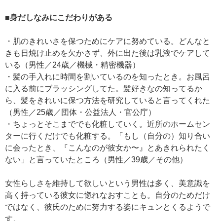
■身だしなみにこだわりがある
・肌のきれいさを保つためにケアに努めている。どんなと
きも日焼け止めを欠かさず、外に出た後は乳液でケアして
いる（男性／24歳／機械・精密機器）
・髪の手入れに時間を割いているのを知ったとき。お風呂
に入る前にブラッシングしてた。髪好きなの知ってるか
ら、髪をきれいに保つ方法を研究していると言ってくれた
（男性／25歳／団体・公益法人・官公庁）
・ちょっとそこまででも化粧していく。近所のホームセン
ターに行くだけでも化粧する。「もし（自分の）知り合い
に会ったとき、『こんなのが彼女か〜』とあきれられたく
ない」と言っていたところ（男性／39歳／その他）
女性らしさを維持して欲しいという男性は多く、美意識を
高く持っている彼女に惚れなおすことも。自分のためだけ
ではなく、彼氏のために努力する姿にキュンとくるようで
す。