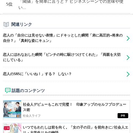
「閾値」を簡単に言うと？ ビジネスシーンでの意味や使
5位
い...
関連リンク
恋人の「自分には見せない表情」にドキッとした瞬間「弟に高圧的→将来の
自分？」「真剣な姿にキュン」
恋人にほれなおした瞬間「ピンチの時に駆けつけてくれた」「両親を大切
にしている」
恋人のSNSに「いいね！」する？ しない？
話題のコンテンツ
社会人デビューもこれで完璧！ 印象アップのセルフプロデュー
ス術
社会人ライフ
PR
いつでもわたしは前を向く。「女の子の日」を前向きに♪社会人エ
リ・大学生リカの物語