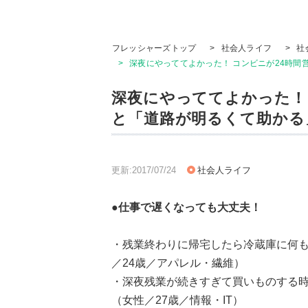
フレッシャーズトップ
>
社会人ライフ
>
社
>
深夜にやっててよかった！ コンビニが24時間
深夜にやっててよかった！
と「道路が明るくて助かる
更新:2017/07/24
社会人ライフ
●仕事で遅くなっても大丈夫！
・残業終わりに帰宅したら冷蔵庫に何も
／24歳／アパレル・繊維）
・深夜残業が続きすぎて買いものする
（女性／27歳／情報・IT）