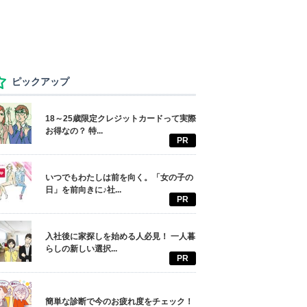
ピックアップ
18～25歳限定クレジットカードって実際
お得なの？ 特...
PR
いつでもわたしは前を向く。「女の子の
日」を前向きに♪社...
PR
入社後に家探しを始める人必見！ 一人暮
らしの新しい選択...
PR
簡単な診断で今のお疲れ度をチェック！