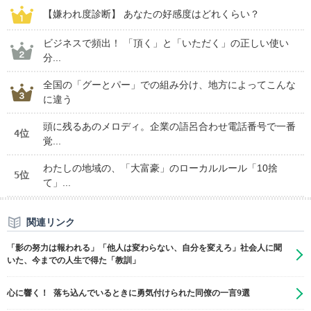
【嫌われ度診断】 あなたの好感度はどれくらい？
ビジネスで頻出！ 「頂く」と「いただく」の正しい使い
分...
全国の「グーとパー」での組み分け、地方によってこんな
に違う
頭に残るあのメロディ。企業の語呂合わせ電話番号で一番
4位
覚...
わたしの地域の、「大富豪」のローカルルール「10捨
5位
て」...
関連リンク
「影の努力は報われる」「他人は変わらない、自分を変えろ」社会人に聞
いた、今までの人生で得た「教訓」
心に響く！ 落ち込んでいるときに勇気付けられた同僚の一言9選