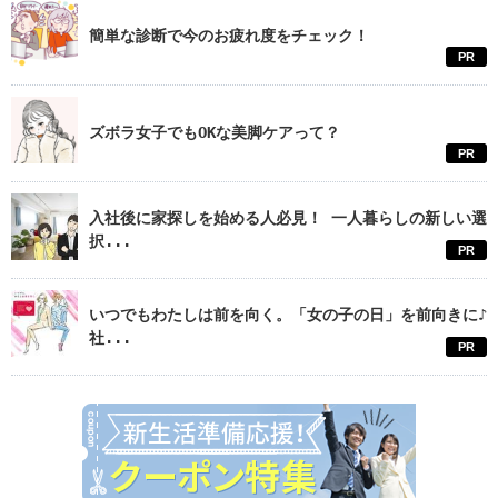
簡単な診断で今のお疲れ度をチェック！
PR
ズボラ女子でもOKな美脚ケアって？
PR
入社後に家探しを始める人必見！ 一人暮らしの新しい選
択...
PR
いつでもわたしは前を向く。「女の子の日」を前向きに♪
社...
PR