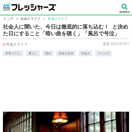
トップ
>
社会人ライフ
>
社会人ライフ
社会人に聞いた、今日は徹底的に落ち込む！ と決め
た日にすること「暗い曲を聴く」「風呂で号泣」
更新:2017/07/27
社会人ライフ
本音コラム.
暮らし
悩み
社会人生活
社会人
ストレス