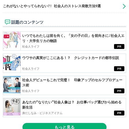
これがないとやってられない?! 社会人のストレス発散方法9選
話題のコンテンツ
いつでもわたしは前を向く。「女の子の日」を前向きに♪社会人エ
リ・大学生リカの物語
社会人ライフ
PR
ウワサの真実がここにある！？ クレジットカードの都市伝説
社会人ライフ
PR
社会人デビューもこれで完璧！ 印象アップのセルフプロデュー
ス術
社会人ライフ
PR
あなたの“なりたい”社会人像は？ お仕事バッグ選びから始める
新生活
身だしなみ・ビジネスアイテム
PR
もっと見る