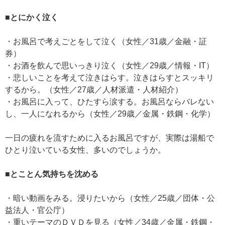
■とにかく泣く
・お風呂で考えごとをして泣く（女性／31歳／金融・証
券）
・お酒を飲んで思いっきり泣く（女性／29歳／情報・IT）
・悲しいことを考えて泣きはらす。泣きはらすとスッキリ
するから。（女性／27歳／人材派遣・人材紹介）
・お風呂に入って、ひたすら涙する。お風呂ならバレない
し、一人になれるから（女性／29歳／金属・鉄鋼・化学）
一日の疲れを流すために入るお風呂ですが、実際は湯船で
ひとり泣いている女性、多いのでしょうか。
■とことん気持ちを沈める
・暗い動画をみる。浸りたいから（女性／25歳／団体・公
益法人・官公庁）
・重いテーマのＤＶＤを見る（女性／34歳／金属・鉄鋼・