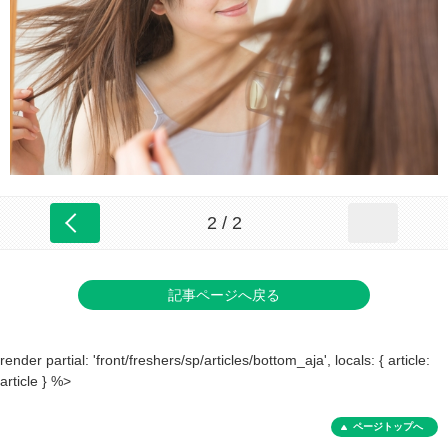
2 / 2
記事ページへ戻る
render partial: 'front/freshers/sp/articles/bottom_aja', locals: { article:
article } %>
ページトップへ