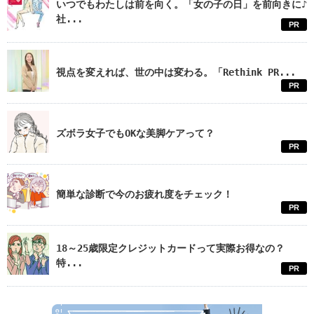
いつでもわたしは前を向く。「女の子の日」を前向きに♪
社...
PR
視点を変えれば、世の中は変わる。「Rethink PR...
PR
ズボラ女子でもOKな美脚ケアって？
PR
簡単な診断で今のお疲れ度をチェック！
PR
18～25歳限定クレジットカードって実際お得なの？
特...
PR