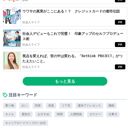
ウワサの真実がここにある！？ クレジットカードの都市伝説
社会人ライフ
PR
社会人デビューもこれで完璧！ 印象アップのセルフプロデュー
ス術
社会人ライフ
PR
視点を変えれば、世の中は変わる。「Rethink PROJECT」がつ
たえたいこと。
社会人ライフ
PR
もっと見る
注目キーワード
乗り物
占い
同僚
老後
リア充
週末アドレセンス
睡眠
ネイル
電気代
おすすめ
時間
人間関係
ガラケー
仕事力
キャリアロードマップの一歩目