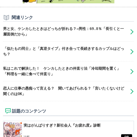
関連リンク
男と女、ケンカしたときはどっちが折れる？→男性：69.8％「長引くと一
層面倒だから」
「似たもの同士」と「真逆タイプ」付き合って長続きするカップルはどっ
ち？
私はこれで解決した！ ケンカしたときの仲直り法「冷却期間を置く」
「料理を一緒に食べて仲直り」
恋人に仕事の愚痴って言える？ 聞いてあげられる？「言いたくないけど
聞くのはOK」
話題のコンテンツ
実はがんばりすぎ？新社会人『お疲れ度』診断
診断
PR