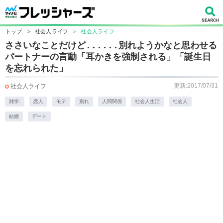
トップ
>
社会人ライフ
>
社会人ライフ
ささいなことだけど......別れようかなと思わせる
パートナーの言動「耳かきを強制される」「誕生日
を忘れられた」
更新:2017/07/31
社会人ライフ
雑学.
恋人
モテ
別れ
人間関係
社会人生活
社会人
結婚
デート