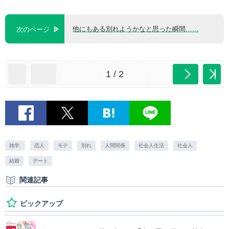
他にもある別れようかなと思った瞬間……
次のページ
1 / 2
雑学.
恋人
モテ
別れ
人間関係
社会人生活
社会人
結婚
デート
関連記事
ピックアップ