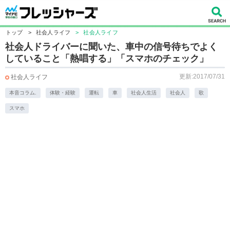
トップ
>
社会人ライフ
>
社会人ライフ
社会人ドライバーに聞いた、車中の信号待ちでよく
していること「熱唱する」「スマホのチェック」
更新:2017/07/31
社会人ライフ
本音コラム.
体験・経験
運転
車
社会人生活
社会人
歌
スマホ