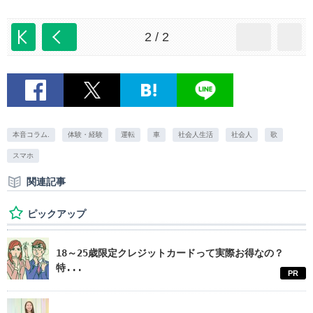
2 / 2
本音コラム.
体験・経験
運転
車
社会人生活
社会人
歌
スマホ
関連記事
ピックアップ
18～25歳限定クレジットカードって実際お得なの？
特...
PR