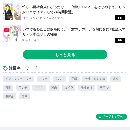
忙しい新社会人にぴったり！ 「朝リフレア」をはじめよう。しっ
かりニオイケアして24時間快適。
身だしなみ・ビジネスアイテム
PR
いつでもわたしは前を向く。「女の子の日」を前向きに♪社会人エ
リ・大学生リカの物語
社会人ライフ
PR
もっと見る
注目キーワード
インスタジェニック
スマホ
タバコ
手帳
女性におすすめ
結婚
営業
ランチ
宝くじ
関西
カメラ
海外旅行
モラル
春休み
電車
ページトップへ