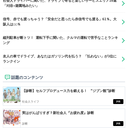
社会人ドライバーに聞いた、ドライブで寄ると楽しいサービスエリア10選
「刈谷→遊園地みたい」
信号、赤でも渡っちゃう？「安全だと思ったら赤信号でも渡る」61％。大
阪人は◯◯％
縦列駐車が断トツ！ 運転下手に聞いた、クルマの運転で苦手なことランキ
ング
友人の車でドライブ、あなたはガソリン代を払う？ 「払わない」が3位に
ランクイン
話題のコンテンツ
【診断】セルフプロデュース力を鍛える！ “ジブン観”診断
社会人ライフ
PR
実はがんばりすぎ？新社会人『お疲れ度』診断
診断
PR