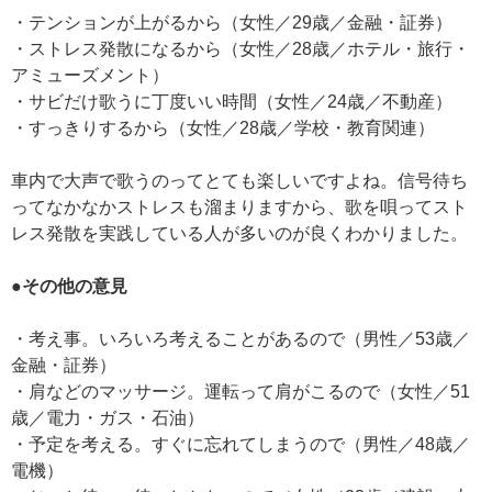
・テンションが上がるから（女性／29歳／金融・証券）
・ストレス発散になるから（女性／28歳／ホテル・旅行・
アミューズメント）
・サビだけ歌うに丁度いい時間（女性／24歳／不動産）
・すっきりするから（女性／28歳／学校・教育関連）
車内で大声で歌うのってとても楽しいですよね。信号待ち
ってなかなかストレスも溜まりますから、歌を唄ってスト
レス発散を実践している人が多いのが良くわかりました。
●その他の意見
・考え事。いろいろ考えることがあるので（男性／53歳／
金融・証券）
・肩などのマッサージ。運転って肩がこるので（女性／51
歳／電力・ガス・石油）
・予定を考える。すぐに忘れてしまうので（男性／48歳／
電機）