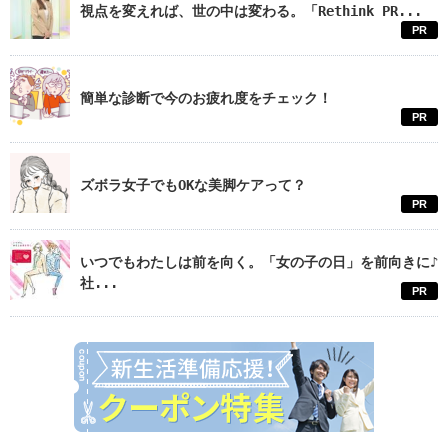
視点を変えれば、世の中は変わる。「Rethink PR...
PR
簡単な診断で今のお疲れ度をチェック！
PR
ズボラ女子でもOKな美脚ケアって？
PR
いつでもわたしは前を向く。「女の子の日」を前向きに♪
社...
PR