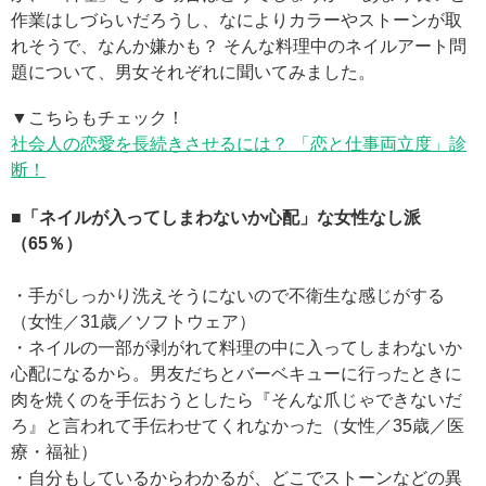
作業はしづらいだろうし、なによりカラーやストーンが取
れそうで、なんか嫌かも？ そんな料理中のネイルアート問
題について、男女それぞれに聞いてみました。
▼こちらもチェック！
社会人の恋愛を長続きさせるには？ 「恋と仕事両立度」診
断！
■「ネイルが入ってしまわないか心配」な女性なし派
（65％）
・手がしっかり洗えそうにないので不衛生な感じがする
（女性／31歳／ソフトウェア）
・ネイルの一部が剥がれて料理の中に入ってしまわないか
心配になるから。男友だちとバーベキューに行ったときに
肉を焼くのを手伝おうとしたら『そんな爪じゃできないだ
ろ』と言われて手伝わせてくれなかった（女性／35歳／医
療・福祉）
・自分もしているからわかるが、どこでストーンなどの異