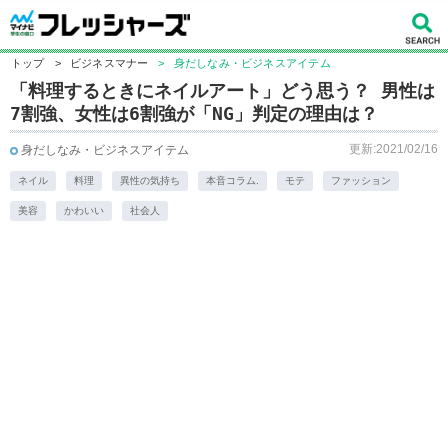
トップ
>
ビジネスマナー
>
身だしなみ・ビジネスアイテム
「料理するときにネイルアート」どう思う？ 男性は
7割強、女性は6割強が「NG」判定の理由は？
更新:2021/02/16
身だしなみ・ビジネスアイテム
ネイル
料理
異性の気持ち
本音コラム.
モテ
ファッション
美容
かわいい
社会人