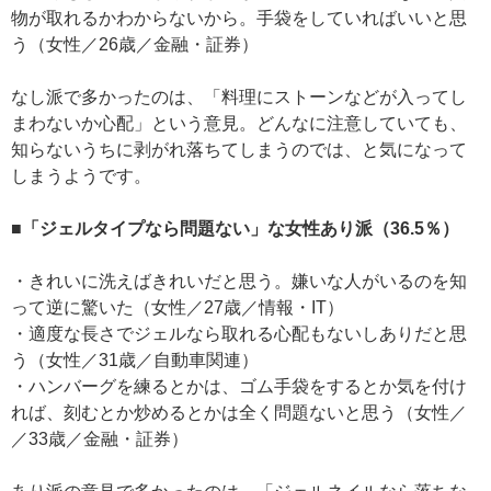
物が取れるかわからないから。手袋をしていればいいと思
う（女性／26歳／金融・証券）
なし派で多かったのは、「料理にストーンなどが入ってし
まわないか心配」という意見。どんなに注意していても、
知らないうちに剥がれ落ちてしまうのでは、と気になって
しまうようです。
■「ジェルタイプなら問題ない」な女性あり派（36.5％）
・きれいに洗えばきれいだと思う。嫌いな人がいるのを知
って逆に驚いた（女性／27歳／情報・IT）
・適度な長さでジェルなら取れる心配もないしありだと思
う（女性／31歳／自動車関連）
・ハンバーグを練るとかは、ゴム手袋をするとか気を付け
れば、刻むとか炒めるとかは全く問題ないと思う（女性／
／33歳／金融・証券）