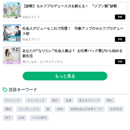
【診断】セルフプロデュース力を鍛える！ “ジブン観”診断
社会人ライフ
PR
社会人デビューもこれで完璧！ 印象アップのセルフプロデュー
ス術
社会人ライフ
PR
あなたの“なりたい”社会人像は？ お仕事バッグ選びから始める
新生活
身だしなみ・ビジネスアイテム
PR
もっと見る
注目キーワード
テクニック
オリンピック
旅行
会議
使えるフレーズ
憧れ
爆笑
コンプレックス
朝
SNS
先輩社会人の本音トーク
大学生活
部下
文化
バブル世代