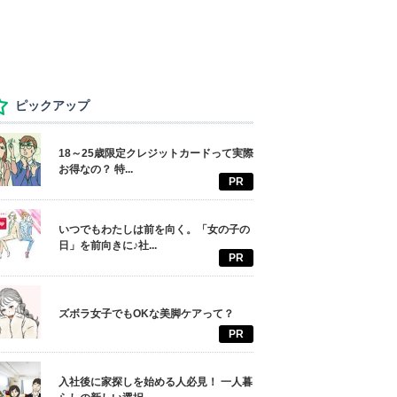
ピックアップ
18～25歳限定クレジットカードって実際
お得なの？ 特...
PR
いつでもわたしは前を向く。「女の子の
日」を前向きに♪社...
PR
ズボラ女子でもOKな美脚ケアって？
PR
入社後に家探しを始める人必見！ 一人暮