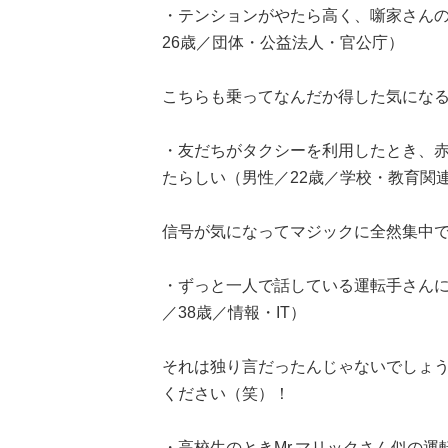
・テンションがやたら高く、噺家さん
26歳／団体・公益法人・官公庁）
こちらも乗ってなんだか得した気になるタ
・友だちがタクシーを利用したとき、
たらしい（男性／22歳／学校・教育関
信号が気になってマジックに全然集中
・ずっと一人で話している運転手さん
／38歳／情報・IT）
それは独り言だったんじゃないでしょうか？
ください（笑）！
・高校生のときMr.マリックさん似の