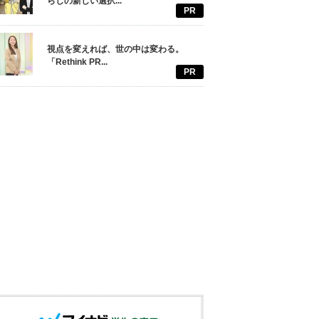
らしの新しい選択...
PR
視点を変えれば、世の中は変わる。
「Rethink PR...
PR