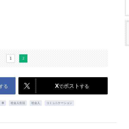
1
2
X
ポスト
する
で
する
車
社会人生活
社会人
コミュニケーション