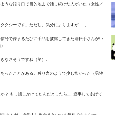
のような語り口で目的地まで話し続けた人がいた（女性／
クシーです。ただし、気分によりますが......。
赤信号で停まるたびに手品を披露してきた運転手さんがい
連）
できなさそうですね（笑）。
にあったことがある。独り言のようで少し怖かった（男性
 もし話しかけてたんだとしたら......返事してあげて
運転手さんが、通学中に出会うといつも無料でタクシーに