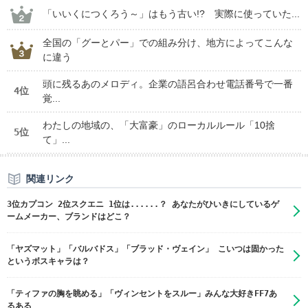
「いいくにつくろう～」はもう古い!? 実際に使っていた...
全国の「グーとパー」での組み分け、地方によってこんな
に違う
頭に残るあのメロディ。企業の語呂合わせ電話番号で一番
4位
覚...
わたしの地域の、「大富豪」のローカルルール「10捨
5位
て」...
関連リンク
3位カプコン 2位スクエニ 1位は......？ あなたがひいきにしているゲ
ームメーカー、ブランドはどこ？
「ヤズマット」「バルバドス」「ブラッド・ヴェイン」 こいつは固かった
というボスキャラは？
「ティファの胸を眺める」「ヴィンセントをスルー」みんな大好きFF7あ
るある