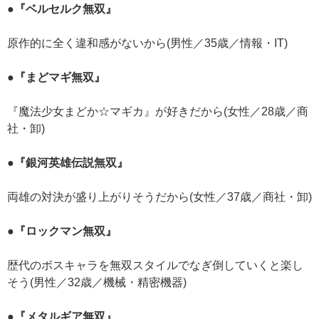
●『ベルセルク無双』
原作的に全く違和感がないから(男性／35歳／情報・IT)
●『まどマギ無双』
『魔法少女まどか☆マギカ』が好きだから(女性／28歳／商
社・卸)
●『銀河英雄伝説無双』
両雄の対決が盛り上がりそうだから(女性／37歳／商社・卸)
●『ロックマン無双』
歴代のボスキャラを無双スタイルでなぎ倒していくと楽し
そう(男性／32歳／機械・精密機器)
●『メタルギア無双』