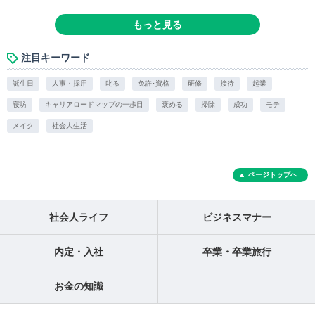
もっと見る
注目キーワード
誕生日
人事・採用
叱る
免許･資格
研修
接待
起業
寝坊
キャリアロードマップの一歩目
褒める
掃除
成功
モテ
メイク
社会人生活
ページトップへ
社会人ライフ
ビジネスマナー
内定・入社
卒業・卒業旅行
お金の知識