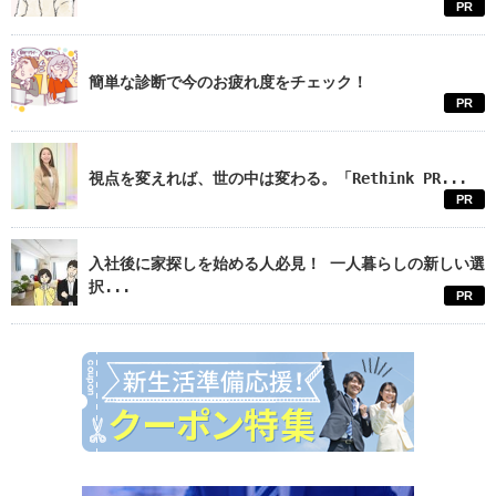
PR
簡単な診断で今のお疲れ度をチェック！
PR
視点を変えれば、世の中は変わる。「Rethink PR...
PR
入社後に家探しを始める人必見！ 一人暮らしの新しい選
択...
PR