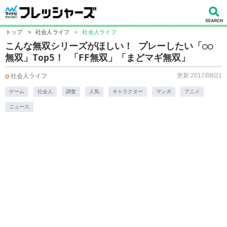
トップ
>
社会人ライフ
>
社会人ライフ
こんな無双シリーズがほしい！ プレーしたい「○○
無双」Top5！ 「FF無双」「まどマギ無双」
更新:2017/08/21
社会人ライフ
ゲーム
社会人
調査
人気
キャラクター
マンガ
アニメ
ニュース