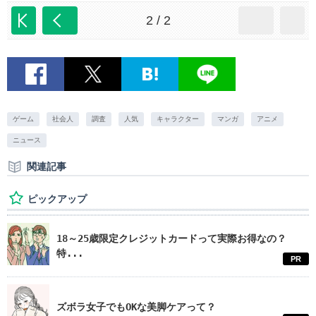
2 / 2
ゲーム
社会人
調査
人気
キャラクター
マンガ
アニメ
ニュース
関連記事
ピックアップ
18～25歳限定クレジットカードって実際お得なの？
特...
PR
ズボラ女子でもOKな美脚ケアって？