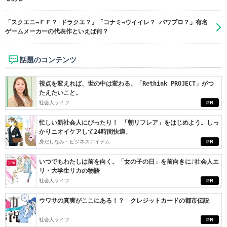
「スクエニ→ＦＦ？ ドラクエ？」「コナミ→ウイイレ？ パワプロ？」有名
ゲームメーカーの代表作といえば何？
話題のコンテンツ
視点を変えれば、世の中は変わる。「Rethink PROJECT」がつ
たえたいこと。
社会人ライフ
PR
忙しい新社会人にぴったり！ 「朝リフレア」をはじめよう。しっ
かりニオイケアして24時間快適。
身だしなみ・ビジネスアイテム
PR
いつでもわたしは前を向く。「女の子の日」を前向きに♪社会人エ
リ・大学生リカの物語
社会人ライフ
PR
ウワサの真実がここにある！？ クレジットカードの都市伝説
社会人ライフ
PR