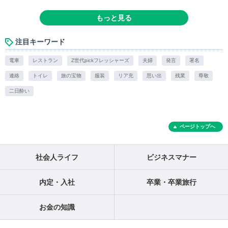
もっと見る
注目キーワード
電車
レストラン
Z世代pickフレッシャーズ
夫婦
発言
署名
連絡
トイレ
旅の宝物
服装
リア充
思い出
残業
尊敬
二日酔い
ページトップへ
社会人ライフ
ビジネスマナー
内定・入社
卒業・卒業旅行
お金の知識