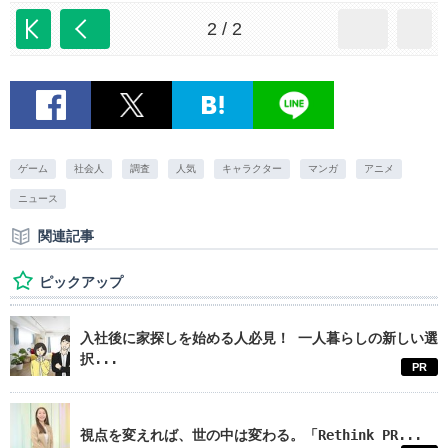
2 / 2
ゲーム
社会人
調査
人気
キャラクター
マンガ
アニメ
ニュース
関連記事
ピックアップ
入社後に家探しを始める人必見！ 一人暮らしの新しい選
択...
PR
視点を変えれば、世の中は変わる。「Rethink PR...