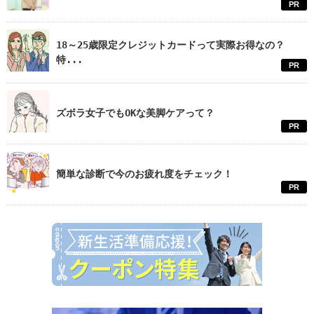
PR
18～25歳限定クレジットカードって実際お得なの？
特...
PR
ズボラ女子でもOKな美脚ケアって？
PR
簡単な診断で今のお疲れ度をチェック！
PR