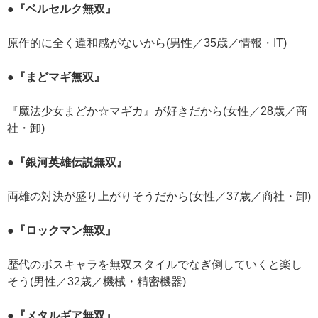
●『ベルセルク無双』
原作的に全く違和感がないから(男性／35歳／情報・IT)
●『まどマギ無双』
『魔法少女まどか☆マギカ』が好きだから(女性／28歳／商
社・卸)
●『銀河英雄伝説無双』
両雄の対決が盛り上がりそうだから(女性／37歳／商社・卸)
●『ロックマン無双』
歴代のボスキャラを無双スタイルでなぎ倒していくと楽し
そう(男性／32歳／機械・精密機器)
●『メタルギア無双』