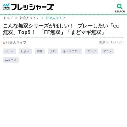
トップ
>
社会人ライフ
>
社会人ライフ
こんな無双シリーズがほしい！ プレーしたい「○○
無双」Top5！ 「FF無双」「まどマギ無双」
更新:2017/08/21
社会人ライフ
ゲーム
社会人
調査
人気
キャラクター
マンガ
アニメ
ニュース