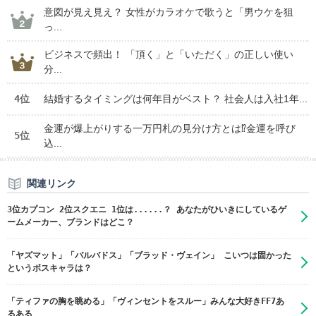
意図が見え見え？ 女性がカラオケで歌うと「男ウケを狙
っ...
ビジネスで頻出！ 「頂く」と「いただく」の正しい使い
分...
4位
結婚するタイミングは何年目がベスト？ 社会人は入社1年...
金運が爆上がりする一万円札の見分け方とは⁉金運を呼び
5位
込...
関連リンク
3位カプコン 2位スクエニ 1位は......？ あなたがひいきにしているゲ
ームメーカー、ブランドはどこ？
「ヤズマット」「バルバドス」「ブラッド・ヴェイン」 こいつは固かった
というボスキャラは？
「ティファの胸を眺める」「ヴィンセントをスルー」みんな大好きFF7あ
るある