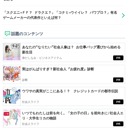
「スクエニ→ＦＦ？ ドラクエ？」「コナミ→ウイイレ？ パワプロ？」有名
ゲームメーカーの代表作といえば何？
話題のコンテンツ
あなたの“なりたい”社会人像は？ お仕事バッグ選びから始める
新生活
身だしなみ・ビジネスアイテム
PR
実はがんばりすぎ？新社会人『お疲れ度』診断
診断
PR
ウワサの真実がここにある！？ クレジットカードの都市伝説
社会人ライフ
PR
いつでもわたしは前を向く。「女の子の日」を前向きに♪社会人エ
リ・大学生リカの物語
社会人ライフ
PR